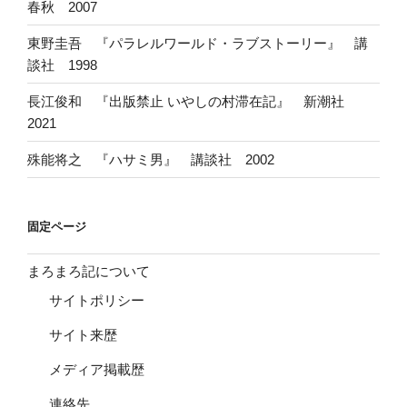
春秋 2007
東野圭吾 『パラレルワールド・ラブストーリー』 講
談社 1998
長江俊和 『出版禁止 いやしの村滞在記』 新潮社
2021
殊能将之 『ハサミ男』 講談社 2002
固定ページ
まろまろ記について
サイトポリシー
サイト来歴
メディア掲載歴
連絡先