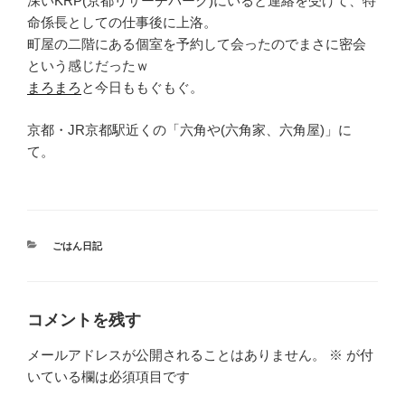
深いKRP(京都リサーチパーク)にいると連絡を受けて、特
命係長としての仕事後に上洛。
町屋の二階にある個室を予約して会ったのでまさに密会
という感じだったｗ
まろまろ
と今日ももぐもぐ。
京都・JR京都駅近くの「六角や(六角家、六角屋)」に
て。
カ
ごはん日記
テ
ゴ
リ
ー
コメントを残す
メールアドレスが公開されることはありません。
※
が付
いている欄は必須項目です