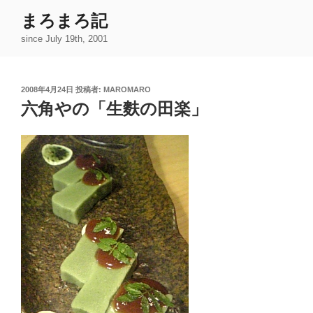
コ
まろまろ記
ン
since July 19th, 2001
テ
ン
ツ
投
2008年4月24日
投稿者:
MAROMARO
へ
稿
六角やの「生麩の田楽」
ス
日:
キ
ッ
プ