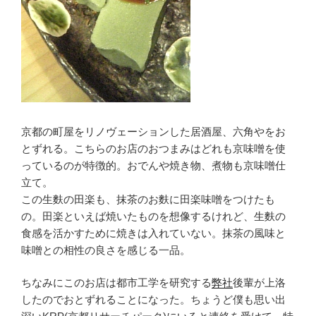
京都の町屋をリノヴェーションした居酒屋、六角やをお
とずれる。こちらのお店のおつまみはどれも京味噌を使
っているのが特徴的。おでんや焼き物、煮物も京味噌仕
立て。
この生麩の田楽も、抹茶のお麩に田楽味噌をつけたも
の。田楽といえば焼いたものを想像するけれど、生麩の
食感を活かすために焼きは入れていない。抹茶の風味と
味噌との相性の良さを感じる一品。
ちなみにこのお店は都市工学を研究する
弊社
後輩が上洛
したのでおとずれることになった。ちょうど僕も思い出