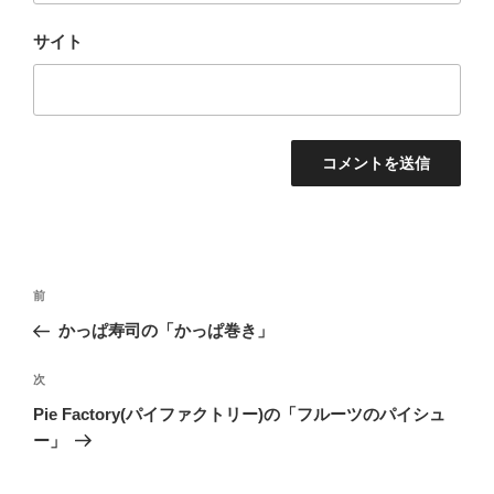
サイト
投
前
前
稿
の
かっぱ寿司の「かっぱ巻き」
ナ
投
ビ
稿
次
次
ゲ
の
Pie Factory(パイファクトリー)の「フルーツのパイシュ
投
ー
ー」
稿
シ