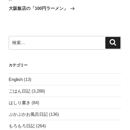
ゲ
の
大阪飯店の「100円ラーメン」
投
ー
稿
シ
ョ
ン
検
検
索
索:
カテゴリー
English
(13)
ごはん日記
(3,288)
はしり書き
(84)
ぷかぷかお風呂日記
(136)
もろもろ日記
(264)