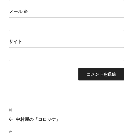
メール
※
サイト
投
前
前
稿
の
中村屋の「コロッケ」
ナ
投
ビ
稿
次
次