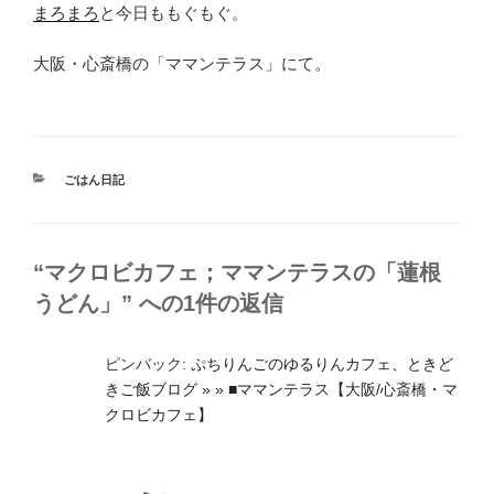
まろまろ
と今日ももぐもぐ。
大阪・心斎橋の「ママンテラス」にて。
カ
ごはん日記
テ
ゴ
リ
ー
“マクロビカフェ；ママンテラスの「蓮根
うどん」” への1件の返信
ピンバック:
ぷちりんごのゆるりんカフェ、ときど
きご飯ブログ » » ■ママンテラス【大阪/心斎橋・マ
クロビカフェ】