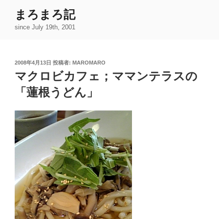
コ
まろまろ記
ン
since July 19th, 2001
テ
ン
ツ
投
2008年4月13日
投稿者:
MAROMARO
へ
稿
マクロビカフェ；ママンテラスの
ス
日:
キ
「蓮根うどん」
ッ
プ