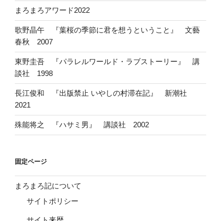
まろまろアワード2022
歌野晶午 『葉桜の季節に君を想うということ』 文藝
春秋 2007
東野圭吾 『パラレルワールド・ラブストーリー』 講
談社 1998
長江俊和 『出版禁止 いやしの村滞在記』 新潮社
2021
殊能将之 『ハサミ男』 講談社 2002
固定ページ
まろまろ記について
サイトポリシー
サイト来歴