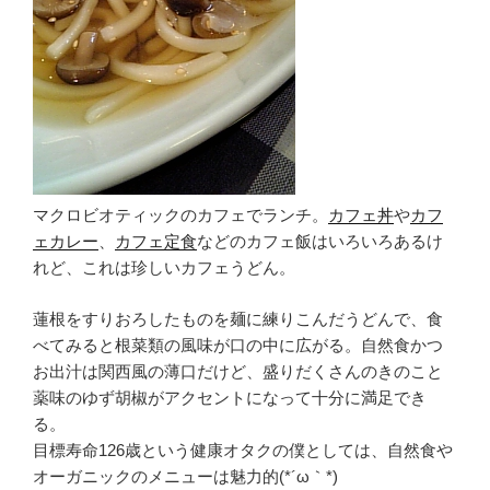
マクロビオティックのカフェでランチ。
カフェ丼
や
カフ
ェカレー
、
カフェ定食
などのカフェ飯はいろいろあるけ
れど、これは珍しいカフェうどん。
蓮根をすりおろしたものを麺に練りこんだうどんで、食
べてみると根菜類の風味が口の中に広がる。自然食かつ
お出汁は関西風の薄口だけど、盛りだくさんのきのこと
薬味のゆず胡椒がアクセントになって十分に満足でき
る。
目標寿命126歳という健康オタクの僕としては、自然食や
オーガニックのメニューは魅力的(*´ω｀*)