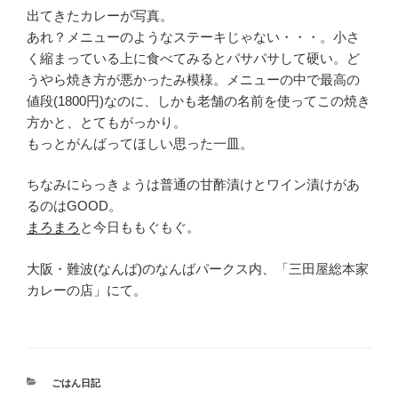
出てきたカレーが写真。
あれ？メニューのようなステーキじゃない・・・。小さ
く縮まっている上に食べてみるとパサパサして硬い。ど
うやら焼き方が悪かったみ模様。メニューの中で最高の
値段(1800円)なのに、しかも老舗の名前を使ってこの焼き
方かと、とてもがっかり。
もっとがんばってほしい思った一皿。
ちなみにらっきょうは普通の甘酢漬けとワイン漬けがあ
るのはGOOD。
まろまろ
と今日ももぐもぐ。
大阪・難波(なんば)のなんばパークス内、「三田屋総本家
カレーの店」にて。
カ
ごはん日記