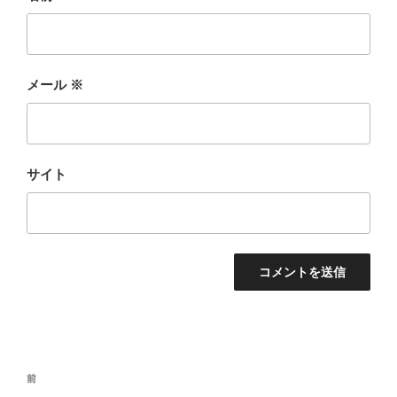
メール
※
サイト
投
前
前
稿