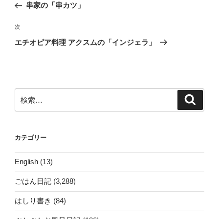
の
串家の「串カツ」
ナ
投
ビ
稿
次
次
ゲ
の
エチオピア料理 アクスムの「インジェラ」
投
ー
稿
シ
ョ
ン
検
検
索
索:
カテゴリー
English
(13)
ごはん日記
(3,288)
はしり書き
(84)