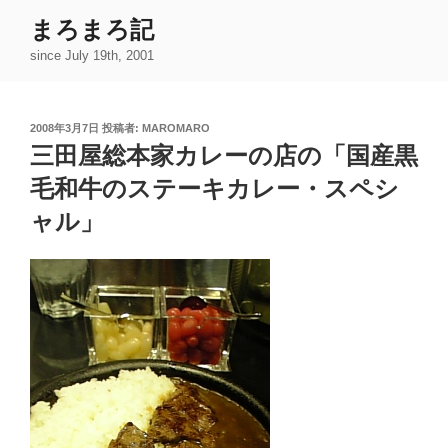
コ
まろまろ記
ン
since July 19th, 2001
テ
ン
ツ
投
2008年3月7日
投稿者:
MAROMARO
へ
稿
三田屋総本家カレーの店の「国産黒
ス
日:
キ
毛和牛のステーキカレー・スペシ
ッ
ャル」
プ