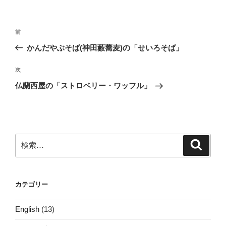
投
前
前
稿
の
かんだやぶそば(神田藪蕎麦)の「せいろそば」
ナ
投
ビ
稿
次
次
ゲ
の
仏蘭西屋の「ストロベリー・ワッフル」
投
ー
稿
シ
ョ
ン
検
検
索
索:
カテゴリー
English
(13)