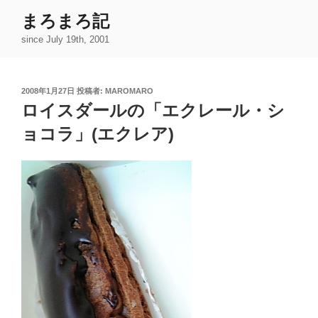
コ
まろまろ記
ン
since July 19th, 2001
テ
ン
ツ
投
2008年1月27日
投稿者:
MAROMARO
へ
稿
ロイスダールの「エクレール・シ
ス
日:
キ
ョコラ」(エクレア)
ッ
プ