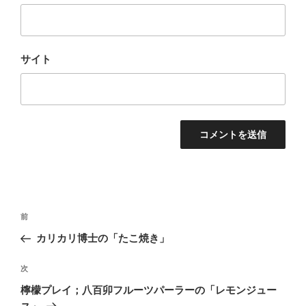
サイト
投
前
前
稿
の
カリカリ博士の「たこ焼き」
ナ
投
ビ
稿
次
次
ゲ
の
檸檬プレイ；八百卯フルーツパーラーの「レモンジュー
投
ー