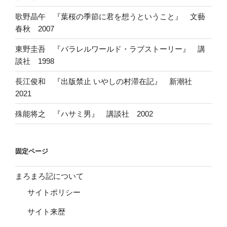
歌野晶午 『葉桜の季節に君を想うということ』 文藝
春秋 2007
東野圭吾 『パラレルワールド・ラブストーリー』 講
談社 1998
長江俊和 『出版禁止 いやしの村滞在記』 新潮社
2021
殊能将之 『ハサミ男』 講談社 2002
固定ページ
まろまろ記について
サイトポリシー
サイト来歴