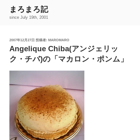
コ
まろまろ記
ン
since July 19th, 2001
テ
ン
ツ
投
2007年12月27日
投稿者:
MAROMARO
へ
稿
Angelique Chiba(アンジェリッ
ス
日:
キ
ク・チバ)の「マカロン・ポンム」
ッ
プ