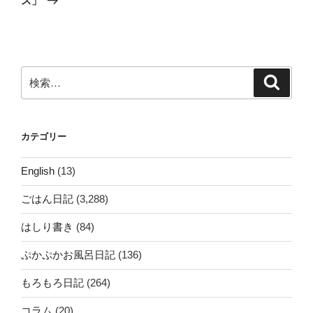
ス」
稿
シ
ョ
ン
検
検
索
索:
カテゴリー
English
(13)
ごはん日記
(3,288)
はしり書き
(84)
ぷかぷかお風呂日記
(136)
もろもろ日記
(264)
コラム
(20)