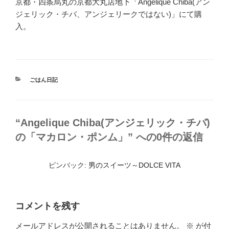
京都・四条烏丸の京都大丸店地下「Angelique Chiba(アン
ジェリック・チバ、アンジェリークではない)」にて購
入。
カ
ごはん日記
テ
ゴ
リ
ー
“Angelique Chiba(アンジェリック・チバ)
の「マカロン・ポンム」” への0件の返信
ピンバック:
男のスイーツ～DOLCE VITA
コメントを残す
メールアドレスが公開されることはありません。
※
が付