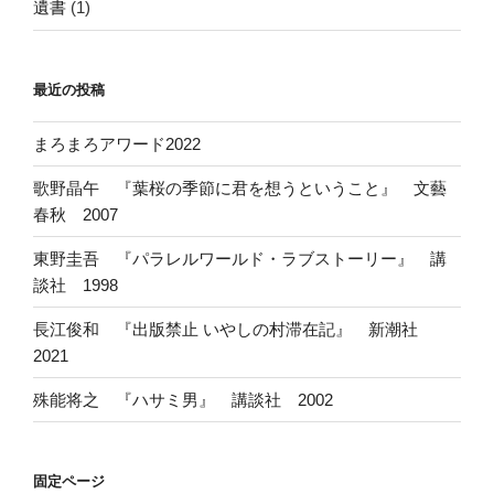
遺書
(1)
最近の投稿
まろまろアワード2022
歌野晶午 『葉桜の季節に君を想うということ』 文藝
春秋 2007
東野圭吾 『パラレルワールド・ラブストーリー』 講
談社 1998
長江俊和 『出版禁止 いやしの村滞在記』 新潮社
2021
殊能将之 『ハサミ男』 講談社 2002
固定ページ