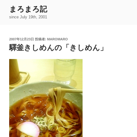
コ
まろまろ記
ン
since July 19th, 2001
テ
ン
ツ
投
2007年12月23日
投稿者:
MAROMARO
へ
稿
驛釜きしめんの「きしめん」
ス
日:
キ
ッ
プ