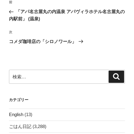
前
前
稿
の
「アパ名古屋丸の内温泉 アパヴィラホテル名古屋丸の
ナ
投
内駅前」 (温泉)
ビ
稿
ゲ
次
次
の
ー
コメダ珈琲店の「シロノワール」
投
シ
稿
ョ
ン
検
検
索
索:
カテゴリー
English
(13)
ごはん日記
(3,288)