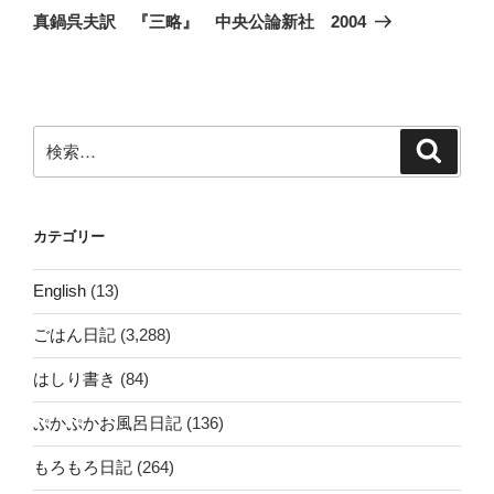
ゲ
の
真鍋呉夫訳 『三略』 中央公論新社 2004
投
ー
稿
シ
ョ
ン
検
検
索
索:
カテゴリー
English
(13)
ごはん日記
(3,288)
はしり書き
(84)
ぷかぷかお風呂日記
(136)
もろもろ日記
(264)