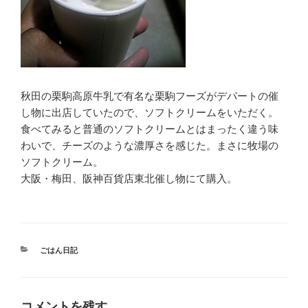
秋田の栗駒高原牛乳で有名な栗駒フーズがデパートの催
し物に出店していたので、ソフトクリームをいただく。
食べてみると普通のソフトクリームとはまったく違う味
わいで、チーズのような濃厚さを感じた。まさに牧場の
ソフトクリーム。
大阪・梅田、阪神百貨店東北催し物にて購入。
カ
ごはん日記
テ
ゴ
リ
ー
コメントを残す