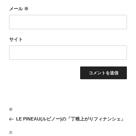
メール
※
サイト
投
前
前
稿
の
LE PINEAU(ルピノー)の「丁稚上がりフィナンシェ」
ナ
投
ビ
稿
次
次