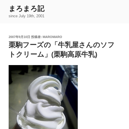
コ
まろまろ記
ン
since July 19th, 2001
テ
ン
ツ
投
2007年9月10日
投稿者:
MAROMARO
へ
稿
栗駒フーズの「牛乳屋さんのソフ
ス
日:
キ
トクリーム」(栗駒高原牛乳)
ッ
プ