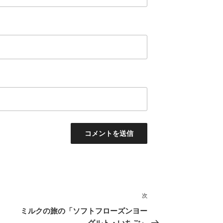
次
次
の
ミルクの旅の「ソフトフローズンヨー
投
グルト・いちご」