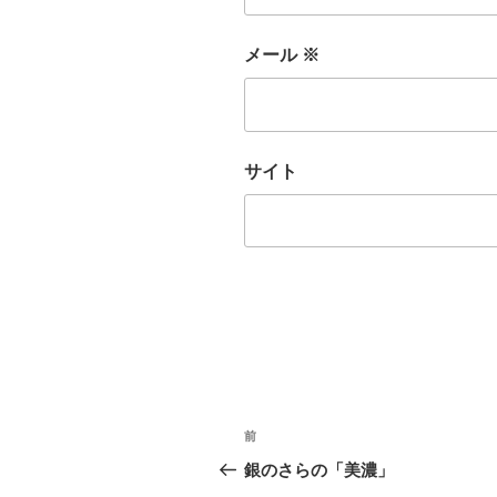
メール
※
サイト
投
前
前
稿
の
銀のさらの「美濃」
投