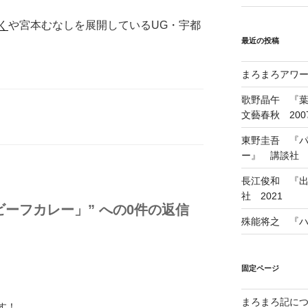
く
や宮本むなしを展開しているUG・宇都
最近の投稿
まろまろアワード
歌野晶午 『
文藝春秋 200
東野圭吾 『
ー』 講談社 1
長江俊和 『出
社 2021
「ビーフカレー」” への0件の返信
殊能将之 『ハ
固定ページ
まろまろ記に
す！