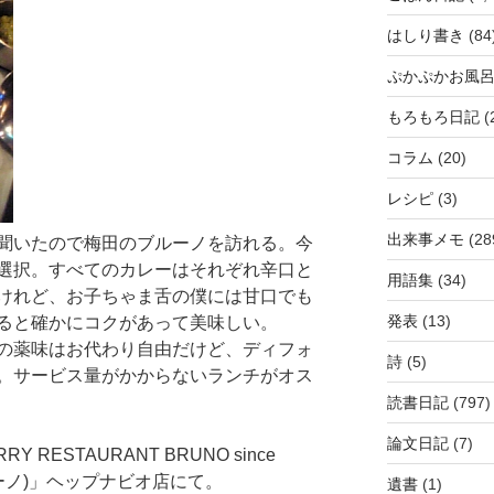
はしり書き
(84
ぷかぷかお風
もろもろ日記
(
コラム
(20)
レシピ
(3)
出来事メモ
(28
聞いたので梅田のブルーノを訪れる。今
選択。すべてのカレーはそれぞれ辛口と
用語集
(34)
けれど、お子ちゃま舌の僕には甘口でも
発表
(13)
ると確かにコクがあって美味しい。
の薬味はお代わり自由だけど、ディフォ
詩
(5)
。サービス量がかからないランチがオス
読書日記
(797)
論文日記
(7)
Y RESTAURANT BRUNO since
ルーノ)」ヘップナビオ店にて。
遺書
(1)