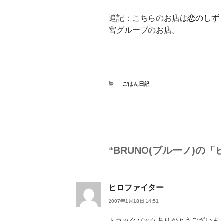
追記：こちらのお店は
恋のしず
宮グループのお店。
カ
ごはん日記
テ
ゴ
リ
ー
“BRUNO(ブルーノ)の
ヒロファイター
2007年1月18日 14:51
トラックバックありがとうございま