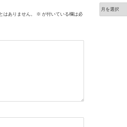
ア
ー
とはありません。
※
が付いている欄は必
カ
イ
ブ