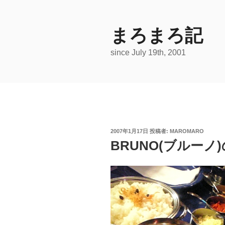
コ
ン
テ
まろまろ記
ン
since July 19th, 2001
ツ
へ
ス
キ
ッ
プ
投
2007年1月17日
投稿者:
MAROMARO
稿
BRUNO(ブルー
日: