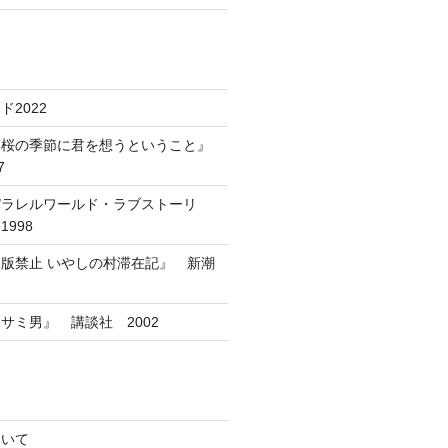
2022
葉桜の季節に君を想うということ』
7
パラレルワールド・ラブストーリ
998
版禁止 いやしの村滞在記』 新潮
サミ男』 講談社 2002
ついて