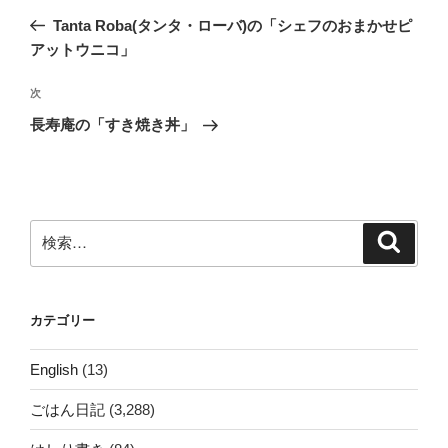
稿
の
Tanta Roba(タンタ・ローバ)の「シェフのおまかせピ
ナ
投
アットウニコ」
ビ
稿
ゲ
次
次
の
ー
長寿庵の「すき焼き丼」
投
シ
稿
ョ
ン
検
検
索
索:
カテゴリー
English
(13)
ごはん日記
(3,288)