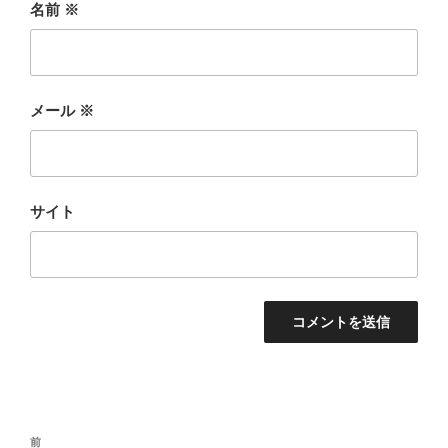
名前
※
メール
※
サイト
投
前
前