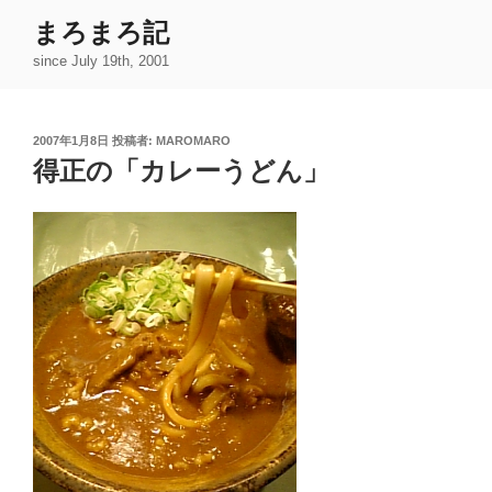
コ
まろまろ記
ン
since July 19th, 2001
テ
ン
ツ
投
2007年1月8日
投稿者:
MAROMARO
へ
稿
得正の「カレーうどん」
ス
日:
キ
ッ
プ