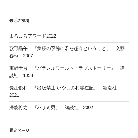
最近の投稿
まろまろアワード2022
歌野晶午 『葉桜の季節に君を想うということ』 文藝
春秋 2007
東野圭吾 『パラレルワールド・ラブストーリー』 講
談社 1998
長江俊和 『出版禁止 いやしの村滞在記』 新潮社
2021
殊能将之 『ハサミ男』 講談社 2002
固定ページ