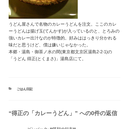
うどん屋さんで名物のカレーうどんを注文。ここのカレ
ーうどんは揚げ玉(てんかす)が入っているのと、とろみの
強いカレー出汁なのが特徴的。好みははっきり分かれる
味だと思うけど、僕は嫌いじゃなかった。
本郷・湯島・御茶ノ水の間(東京都文京区湯島2-2-1)の
「うどん 得正(とくまさ)」湯島店にて。
カ
ごはん日記
テ
ゴ
リ
ー
“得正の「カレーうどん」” への0件の返信
ピンバック:
**笑顔の行方**