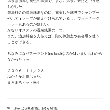
温泉は濃厚な褐色の黒湯で、まさに温泉に来たという感
じがした。
銭湯料金の温泉銭湯なのに、充実した施設でシャンプー
やボディソープが備え付けられているし、ウォーターク
ーラーもあるのが嬉しい。
かなりオススメの温泉銭湯の一つ。
また、追加料金を支払えば二階の休憩室や宴会場を使う
ことができる。
ちなみになぜヌーランド(nu land)なのかはいまいちわから
なかった（ｗ
２００６ １１／２８
ぷかぷかお風呂日記
まろまろヒット率4
カ
ぷかぷかお風呂日記
、
もろもろ日記