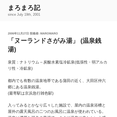
コ
まろまろ記
ン
since July 19th, 2001
テ
ン
ツ
投
2006年11月27日
投稿者:
MAROMARO
へ
稿
「ヌーランドさがみ湯」 (温泉銭
ス
日:
キ
湯)
ッ
プ
泉質：ナトリウム – 炭酸水素塩冷鉱泉(低張性・弱アルカ
リ性・冷鉱泉)
都内でも有数の温泉地帯である蒲田の近く、大田区仲六
郷にある温泉銭湯。
(最寄駅は京浜急行雑色駅)
入ってみるとかなり広々した施設で、屋内の温泉浴槽と
屋外の露天風呂の二つのお風呂に温泉が使われている。