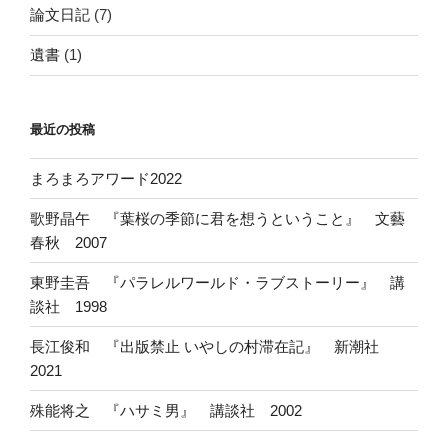
論文日記
(7)
遺書
(1)
最近の投稿
まろまろアワード2022
歌野晶午 『葉桜の季節に君を想うということ』 文藝
春秋 2007
東野圭吾 『パラレルワールド・ラブストーリー』 講
談社 1998
長江俊和 『出版禁止 いやしの村滞在記』 新潮社
2021
殊能将之 『ハサミ男』 講談社 2002