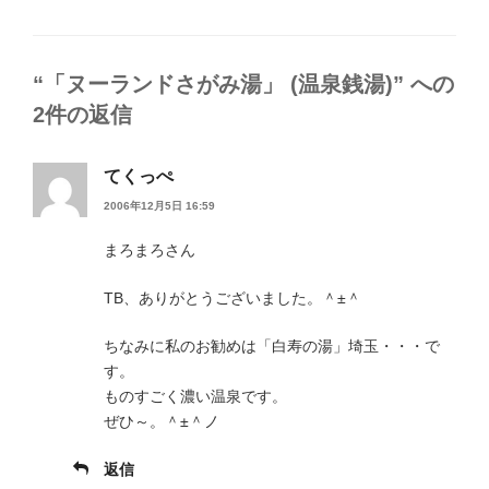
テ
ゴ
リ
ー
“「ヌーランドさがみ湯」 (温泉銭湯)” への
2件の返信
てくっぺ
2006年12月5日 16:59
まろまろさん
TB、ありがとうございました。＾±＾
ちなみに私のお勧めは「白寿の湯」埼玉・・・で
す。
ものすごく濃い温泉です。
ぜひ～。＾±＾ノ
返信