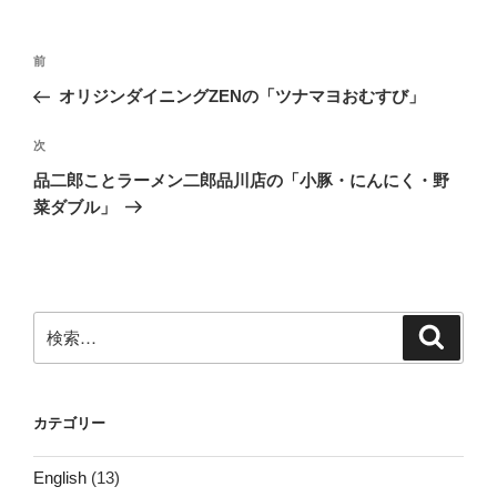
投
前
前
稿
の
オリジンダイニングZENの「ツナマヨおむすび」
ナ
投
ビ
稿
次
次
ゲ
の
品二郎ことラーメン二郎品川店の「小豚・にんにく・野
投
ー
菜ダブル」
稿
シ
ョ
ン
検
検
索
索:
カテゴリー
English
(13)