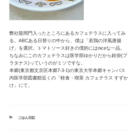
弊社龍岡門入ったところにあるカフェテラスに入ってみ
る。ABCある日替りの中から、僕は「若鶏の洋風唐揚
げ」を選択。トマトソース好きの僕的にはniceな一品。
ちなみにこのカフェテラスは医学部ゆかりだから鈴掛(プ
ラタナス)っていうのがミソですな。
本郷(東京都文京区本郷7-3-1)の東京大学本郷キャンパス
内医学部図書館近くの「軽食・喫茶 カフェテラス すずか
け」にて。
カ
ごはん日記
テ
ゴ
リ