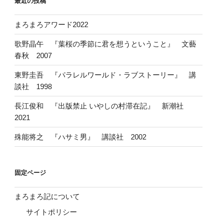
最近の投稿
まろまろアワード2022
歌野晶午 『葉桜の季節に君を想うということ』 文藝
春秋 2007
東野圭吾 『パラレルワールド・ラブストーリー』 講
談社 1998
長江俊和 『出版禁止 いやしの村滞在記』 新潮社
2021
殊能将之 『ハサミ男』 講談社 2002
固定ページ
まろまろ記について
サイトポリシー