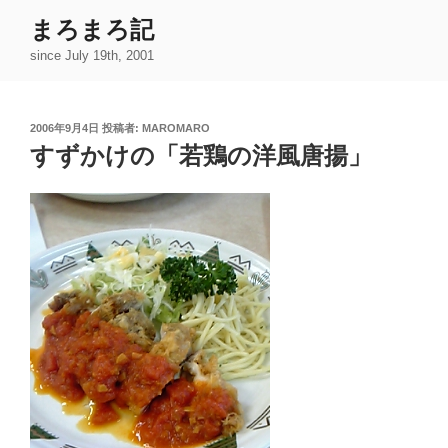
コ
まろまろ記
ン
since July 19th, 2001
テ
ン
ツ
投
2006年9月4日
投稿者:
MAROMARO
へ
稿
すずかけの「若鶏の洋風唐揚」
ス
日:
キ
ッ
プ