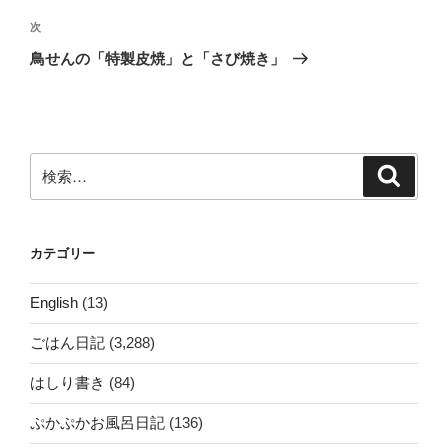
ビ
稿
ゲ
次
次
の
ー
鳥せんの「特製皮焼」と「さび焼き」
投
シ
稿
ョ
ン
検
検
索
索:
カテゴリー
English
(13)
ごはん日記
(3,288)
はしり書き
(84)
ぷかぷかお風呂日記
(136)