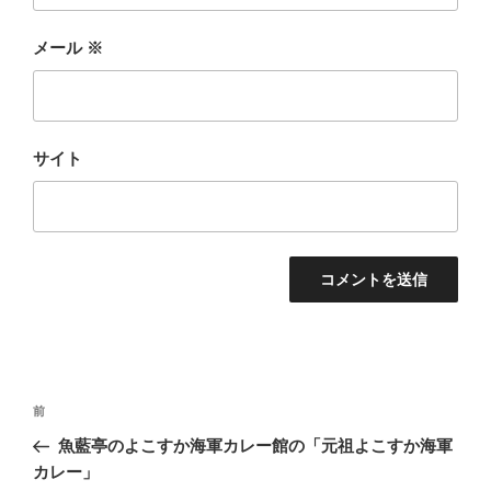
メール
※
サイト
投
前
前
稿
の
魚藍亭のよこすか海軍カレー館の「元祖よこすか海軍
ナ
投
カレー」