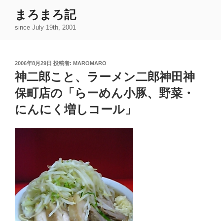
コ
まろまろ記
ン
since July 19th, 2001
テ
ン
ツ
投
2006年8月29日
投稿者:
MAROMARO
へ
稿
神二郎こと、ラーメン二郎神田神
ス
日:
キ
保町店の「らーめん小豚、野菜・
ッ
にんにく増しコール」
プ