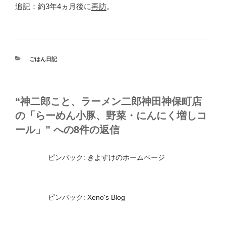
追記：約3年4ヵ月後に
再訪
。
カ
ごはん日記
テ
ゴ
リ
ー
“神二郎こと、ラーメン二郎神田神保町店
の「らーめん小豚、野菜・にんにく増しコ
ール」” への8件の返信
ピンバック:
きよすけのホームページ
ピンバック:
Xeno's Blog