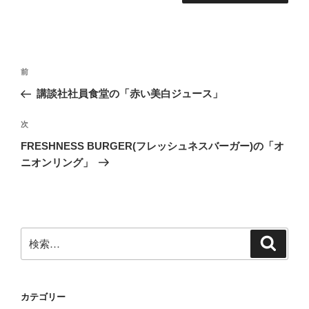
投
前
前
稿
の
講談社社員食堂の「赤い美白ジュース」
ナ
投
ビ
稿
次
次
ゲ
の
FRESHNESS BURGER(フレッシュネスバーガー)の「オ
投
ー
ニオンリング」
稿
シ
ョ
ン
検
検
索
索:
カテゴリー