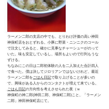
ラーメン二郎の支店の中でも、とりわけ評価の高い神田
神保町店をおとずれる。小豚に野菜・ニンニクのコール
で注文してみると、確かに見事なチャーシューがのって
いた。味も安定しているし、場所もよいので行列もうな
ずける。
ちなみにこの日は二郎初体験の人を二人加えた合計四人
で食べた。僕は決してジロリアンではないけれど、最近
ラーメン二郎を
ごはん日記
で取り上げることが多いの
で、興味がある人からのコンタクトが増えて来ている。
ごはん日記
の方向性を考えさせられた夜（ｗ
神保町の神二郎(神田二郎、神保町二郎)こと、「ラーメン
二郎」神田神保町店にて。