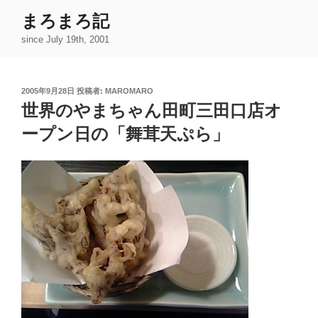
コ
まろまろ記
ン
since July 19th, 2001
テ
ン
ツ
投
2005年9月28日
投稿者:
MAROMARO
へ
稿
世界のやまちゃん田町三田口店オ
ス
日:
キ
ープン日の「舞茸天ぷら」
ッ
プ