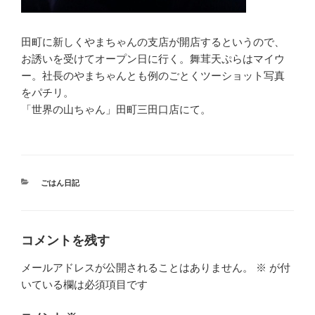
田町に新しくやまちゃんの支店が開店するというので、
お誘いを受けてオープン日に行く。舞茸天ぷらはマイウ
ー。社長のやまちゃんとも例のごとくツーショット写真
をパチリ。
「世界の山ちゃん」田町三田口店にて。
カ
ごはん日記
テ
ゴ
リ
ー
コメントを残す
メールアドレスが公開されることはありません。
※
が付
いている欄は必須項目です