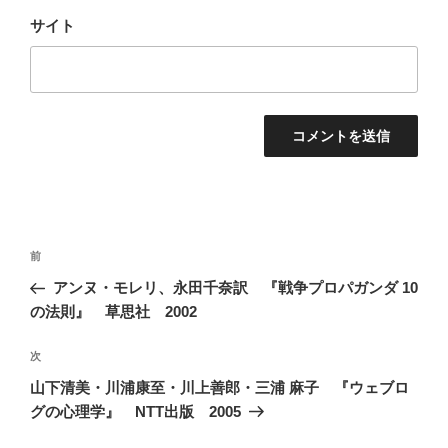
サイト
投
前
前
稿
の
アンヌ・モレリ、永田千奈訳 『戦争プロパガンダ 10
ナ
投
の法則』 草思社 2002
ビ
稿
ゲ
次
次
の
ー
山下清美・川浦康至・川上善郎・三浦 麻子 『ウェブロ
投
シ
グの心理学』 NTT出版 2005
稿
ョ