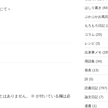
はしり書き
(84
日にて＞
ぷかぷかお風
もろもろ日記
(
コラム
(20)
レシピ
(3)
出来事メモ
(28
用語集
(34)
発表
(13)
詩
(5)
読書日記
(797)
とはありません。
※
が付いている欄は必
論文日記
(7)
遺書
(1)