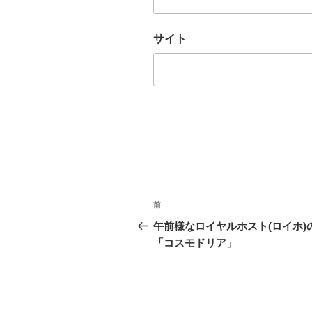
サイト
投
前
前
稿
の
午前様なロイヤルホスト(ロイホ)
投
「コスモドリア」
ナ
稿
ビ
ゲ