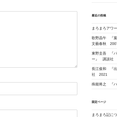
最近の投稿
まろまろアワード
歌野晶午 『
文藝春秋 200
東野圭吾 『
ー』 講談社 1
長江俊和 『出
社 2021
殊能将之 『ハ
固定ページ
まろまろ記に