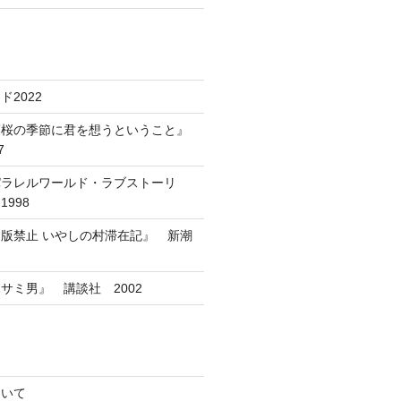
2022
葉桜の季節に君を想うということ』
7
パラレルワールド・ラブストーリ
998
版禁止 いやしの村滞在記』 新潮
サミ男』 講談社 2002
ついて