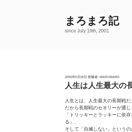
コ
ン
テ
まろまろ記
ン
since July 19th, 2001
ツ
へ
ス
キ
ッ
プ
投
2005年5月26日
投稿者:
MAROMARO
稿
人生は人生最大の
日:
人生とは、人生最大の長期戦だ
だから長期戦のセオリーが通じ
「トリッキーとラッキーに依存
る」、
そして「自滅しない」というの