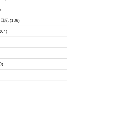
)
呂日記
(136)
264)
9)