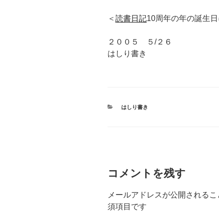
＜
読書日記
10周年の年の誕生
２００５ ５/２６
はしり書き
カ
はしり書き
テ
ゴ
リ
ー
コメントを残す
メールアドレスが公開されるこ
須項目です