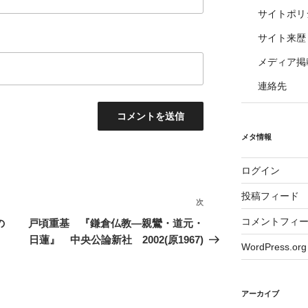
サイトポリ
サイト来歴
メディア掲
連絡先
メタ情報
ログイン
投稿フィード
次
次
の
コメントフィ
の
戸頃重基 『鎌倉仏教―親鸞・道元・
投
日蓮』 中央公論新社 2002(原1967)
WordPress.org
稿
アーカイブ