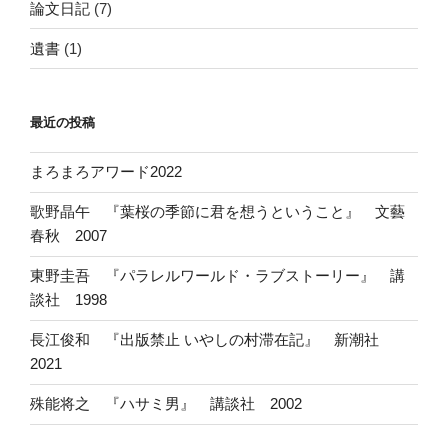
論文日記
(7)
遺書
(1)
最近の投稿
まろまろアワード2022
歌野晶午 『葉桜の季節に君を想うということ』 文藝
春秋 2007
東野圭吾 『パラレルワールド・ラブストーリー』 講
談社 1998
長江俊和 『出版禁止 いやしの村滞在記』 新潮社
2021
殊能将之 『ハサミ男』 講談社 2002