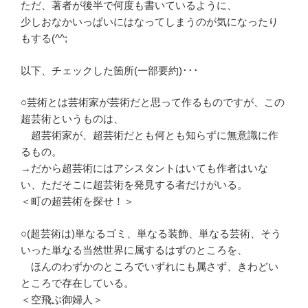
ただ、著者が後半で何度も書いているように、
少しおなかいっぱいにはなってしまうのが気になったり
もする(^^;
以下、チェックした箇所(一部要約)･･･
○芸術とは芸術家が芸術だと思って作るものですが、この
超芸術というものは、
超芸術家が、超芸術だとも何とも知らずに無意識に作
るもの。
→だから超芸術にはアシスタントはいても作者はいな
い、ただそこに超芸術を発見する者だけがいる。
＜町の超芸術を探せ！＞
○(超芸術は)単なるゴミ、単なる装飾、単なる芸術、そう
いった単なる当然世界に属するはずのところを、
ほんのわずかのところでいずれにも属さず、きわどい
ところで存在している。
＜空飛ぶ御婦人＞