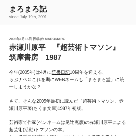
コ
まろまろ記
ン
since July 19th, 2001
テ
ン
ツ
投
2005年1月15日
投稿者:
MAROMARO
へ
稿
赤瀬川原平 『超芸術トマソン』
ス
日:
キ
筑摩書房 1987
ッ
プ
今年(2005年)は4月に
読書日記
10周年を迎える、
らぶナベ＠これを期にWEBネームも「まろまろ堂」に統
一しようかな？
さて、そんな2005年最初に読んだ『超芸術トマソン』赤
瀬川原平著(ちくま文庫)1987年初版。
芸術家で作家(ペンネームは尾辻克彦)の赤瀬川原平による
超芸術(活動)トマソンの本。