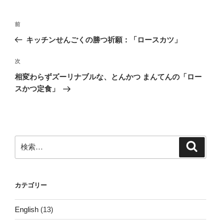
投
前
前
稿
の
キッチンせんごくの勝つ祈願：「ロースカツ」
ナ
投
ビ
稿
次
次
ゲ
の
相変わらずズーリナブルな、とんかつ まんてんの「ロー
投
ー
スかつ定食」
稿
シ
ョ
ン
検
検
索
索:
カテゴリー
English
(13)