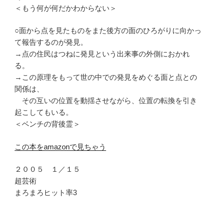
＜もう何が何だかわからない＞
○面から点を見たものをまた後方の面のひろがりに向かっ
て報告するのが発見。
→点の住民はつねに発見という出来事の外側におかれ
る。
→この原理をもって世の中での発見をめぐる面と点との
関係は、
その互いの位置を動揺させながら、位置の転換を引き
起こしてもいる。
＜ベンチの背後霊＞
この本をamazonで見ちゃう
２００５ １／１５
超芸術
まろまろヒット率3