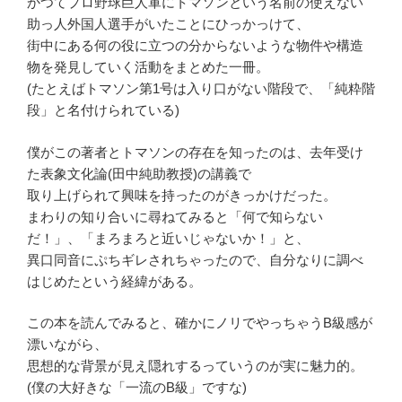
かつてプロ野球巨人軍にトマソンという名前の使えない
助っ人外国人選手がいたことにひっかっけて、
街中にある何の役に立つの分からないような物件や構造
物を発見していく活動をまとめた一冊。
(たとえばトマソン第1号は入り口がない階段で、「純粋階
段」と名付けられている)
僕がこの著者とトマソンの存在を知ったのは、去年受け
た表象文化論(田中純助教授)の講義で
取り上げられて興味を持ったのがきっかけだった。
まわりの知り合いに尋ねてみると「何で知らない
だ！」、「まろまろと近いじゃないか！」と、
異口同音にぷちギレされちゃったので、自分なりに調べ
はじめたという経緯がある。
この本を読んでみると、確かにノリでやっちゃうB級感が
漂いながら、
思想的な背景が見え隠れするっていうのが実に魅力的。
(僕の大好きな「一流のB級」ですな)