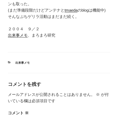
ンも取った。
(まだ準備段階だけどアンテナと
tmaeda
のblogは機能中)
そんなぷちゲリラ活動はまだまだ続く。
２００４ ９／２
出来事メモ
、まろまろ研究
カ
出来事メモ
テ
ゴ
リ
ー
コメントを残す
メールアドレスが公開されることはありません。
※
が付
いている欄は必須項目です
コメント
※