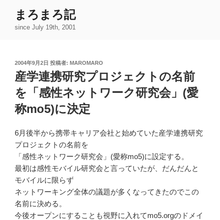
コ
まろまろ記
ン
since July 19th, 2001
テ
ン
ツ
投
2004年9月2日
投稿者:
MAROMARO
へ
稿
産学連携研究プロジェクトの名前
ス
日:
キ
を「感性ネットワーク研究会」(愛
ッ
称mo5)に決定
プ
6月後半から携帯キャリア会社と始めていた産学連携研究
プロジェクトの名前を
「感性ネットワーク研究会」(愛称mo5)に設定する。
最初は感性モバイル研究会と言っていたが、だんだんと
モバイルに限らず
ネットワーキング全体の議題が多くなってきたのでこの
名前に決める。
今後オープンにすることも視野に入れてmo5.orgのドメイ