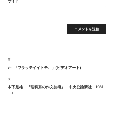
サイト
投
前
前
稿
の
『ワラッテイイトモ、』(ビデオアート)
ナ
投
ビ
稿
次
次
ゲ
の
木下是雄 『理科系の作文技術』 中央公論新社 1981
投
ー
稿
シ
ョ
ン