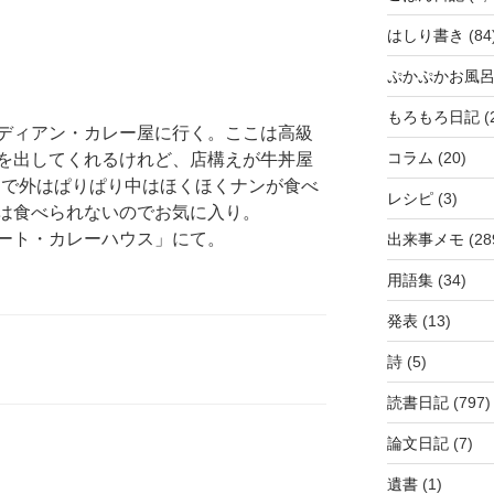
はしり書き
(84
ぷかぷかお風
もろもろ日記
(
ディアン・カレー屋に行く。ここは高級
コラム
(20)
を出してくれるけれど、店構えが牛丼屋
0円で外はぱりぱり中はほくほくナンが食べ
レシピ
(3)
は食べられないのでお気に入り。
ート・カレーハウス」にて。
出来事メモ
(28
用語集
(34)
発表
(13)
詩
(5)
読書日記
(797)
論文日記
(7)
遺書
(1)