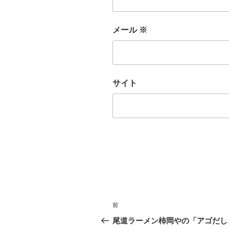
メール
※
サイト
投
前
前
稿
の
尾道ラーメン柿岡やの「アゴだし