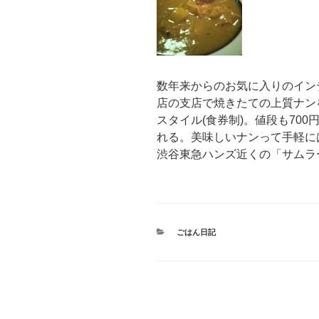
数年来からのお気に入りのイン
店の支店で焼きたての上質ナン
スタイル(食券制)。値段も70
れる。美味しいナンって手軽に
渋谷東急ハンズ近くの「サムラ
カ
ごはん日記
テ
ゴ
リ
ー