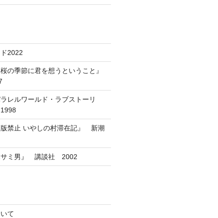
2022
葉桜の季節に君を想うということ』
7
パラレルワールド・ラブストーリ
998
版禁止 いやしの村滞在記』 新潮
サミ男』 講談社 2002
ついて