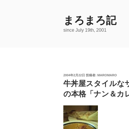
コ
ン
テ
まろまろ記
ン
since July 19th, 2001
ツ
へ
ス
キ
ッ
プ
投
2004年2月22日
投稿者:
MAROMARO
稿
牛丼屋スタイルな
日:
の本格「ナン＆カ