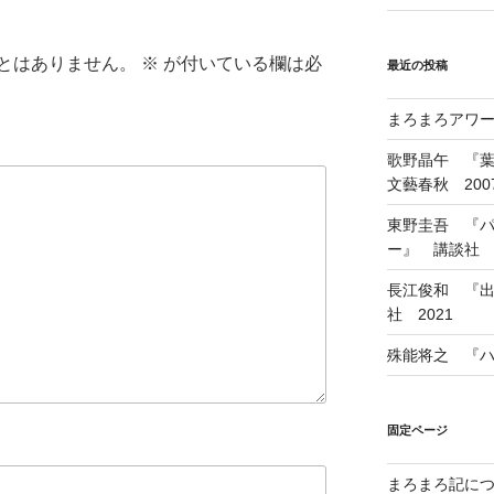
とはありません。
※
が付いている欄は必
最近の投稿
まろまろアワード
歌野晶午 『
文藝春秋 200
東野圭吾 『
ー』 講談社 1
長江俊和 『出
社 2021
殊能将之 『ハ
固定ページ
まろまろ記に