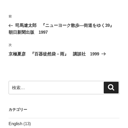
投
前
前
稿
の
司馬遼太郎 『ニューヨーク散歩―街道をゆく39』
ナ
投
朝日新聞出版 1997
ビ
稿
ゲ
次
次
の
ー
京極夏彦 『百器徒然袋－雨』 講談社 1999
投
シ
稿
ョ
ン
検
検
索
索:
カテゴリー
English
(13)