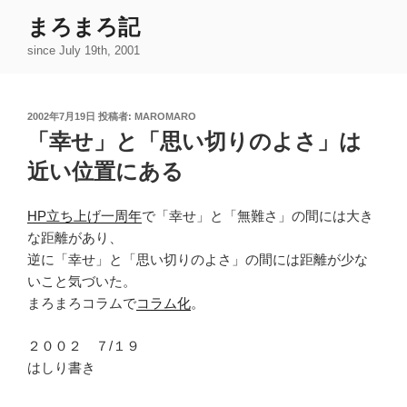
コ
まろまろ記
ン
since July 19th, 2001
テ
ン
ツ
投
2002年7月19日
投稿者:
MAROMARO
へ
稿
「幸せ」と「思い切りのよさ」は
ス
日:
キ
近い位置にある
ッ
プ
HP立ち上げ一周年
で「幸せ」と「無難さ」の間には大き
な距離があり、
逆に「幸せ」と「思い切りのよさ」の間には距離が少な
いこと気づいた。
まろまろコラムで
コラム化
。
２００２ ７/１９
はしり書き