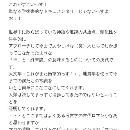
これがすごいっす！
単なる学術書的なドキュメンタリーじゃないっすよ
お！！
世界中に散らばっている神話や遺跡の共通点、類似性を
科学的に
アプローチして今まであやしげな（笑）人たちでしか扱
ってこなかったような
「神」と「終末説」の意味するものについての挑戦で
す。
天文学（これがまた衝撃的っす！）、地質学を使って今
までの僕たちの常識を
いとも簡単にこなごなにしてくれます。
人類は決してまっすぐ進歩してきたのではないというこ
とを
証明してくれます。
・・・とここまではよくある考古学の古代ロマンかなあ
と思わせますが
マヤの遺跡、エジプトのピラミッド、インドの「マハー