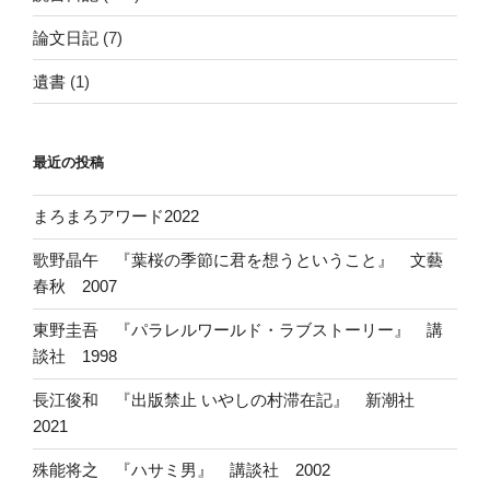
論文日記
(7)
遺書
(1)
最近の投稿
まろまろアワード2022
歌野晶午 『葉桜の季節に君を想うということ』 文藝
春秋 2007
東野圭吾 『パラレルワールド・ラブストーリー』 講
談社 1998
長江俊和 『出版禁止 いやしの村滞在記』 新潮社
2021
殊能将之 『ハサミ男』 講談社 2002