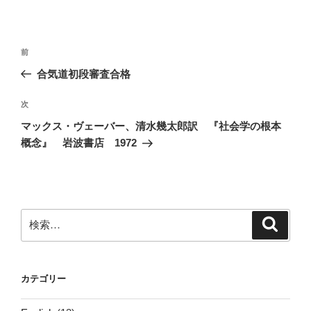
投
前
前
稿
の
合気道初段審査合格
ナ
投
ビ
稿
次
次
ゲ
の
マックス・ヴェーバー、清水幾太郎訳 『社会学の根本
投
ー
概念』 岩波書店 1972
稿
シ
ョ
ン
検
検
索
索:
カテゴリー