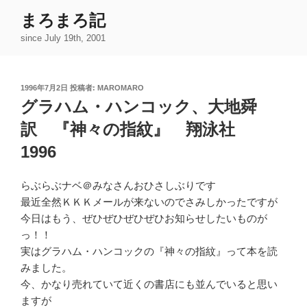
コ
まろまろ記
ン
since July 19th, 2001
テ
ン
ツ
投
1996年7月2日
投稿者:
MAROMARO
へ
稿
グラハム・ハンコック、大地舜
ス
日:
キ
訳 『神々の指紋』 翔泳社
ッ
1996
プ
らぶらぶナベ＠みなさんおひさしぶりです
最近全然ＫＫＫメールが来ないのでさみしかったですが
今日はもう、ぜひぜひぜひぜひお知らせしたいものが
っ！！
実はグラハム・ハンコックの『神々の指紋』って本を読
みました。
今、かなり売れていて近くの書店にも並んでいると思い
ますが