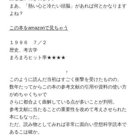
まあ、「熱い心と冷たい頭脳」があれば何とかなります
よね？
この本をamazonで見ちゃう
１９９６ ７／２
歴史、考古学
まろまろヒット率★★★★
↑
このように読んだ当初はすごく衝撃を受けたものの、
数年たってからこの本の参考文献の引用や資料の使い方
がめちゃくちゃで
さらに都合よく曲解している点が多いことが判明。
参考文献に当たることの重要性を改めて考えさせられた
本にもなった。
ただ、読み物としてみれば非常に面白い空想科学読本で
あるこは確か。