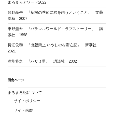
まろまろアワード2022
歌野晶午 『葉桜の季節に君を想うということ』 文藝
春秋 2007
東野圭吾 『パラレルワールド・ラブストーリー』 講
談社 1998
長江俊和 『出版禁止 いやしの村滞在記』 新潮社
2021
殊能将之 『ハサミ男』 講談社 2002
固定ページ
まろまろ記について
サイトポリシー
サイト来歴