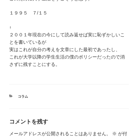
１９９５ ７/１５
↑
２００１年現在の今にして読み返せば実に恥ずかしいこ
とを書いているが
実はこれが自分の考えを文章にした最初であったし、
これが大学以降の学生生活の僕のポリシーだったので消
さずに残すことにする。
カ
コラム
テ
ゴ
リ
ー
コメントを残す
メールアドレスが公開されることはありません。
※
が付