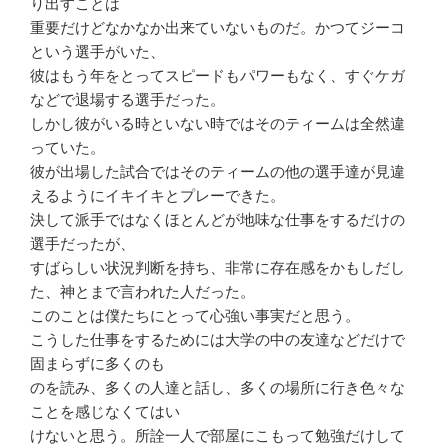
り出すことは
重要だけどなかなか出来ていないものだ。かつてジーコ
という選手がいた、
彼はもう年をとってスピードもパワーもなく、すぐケガ
などで退場する選手だった。
しかし彼がいる時といない時ではそのティームは全然違
っていた。
彼が出場した試合ではそのティームの他の選手達が見違
えるようにイキイキとプレーできた。
決して派手ではなくほとんどが地味な仕事をするだけの
選手だったが、
すばらしい状況判断を持ち、非常に存在感をかもしだし
た、神とまで言われた人だった。
このことは僕たちにとって心強い事実だと思う。
こうした仕事をするためには大学の中の友達などだけで
固まらずに多くのも
のを読み、多くの人達と話し、多くの場所に行き色々な
ことを感じなくてはい
けないと思う。所詮一人で部屋にこもって勉強だけして