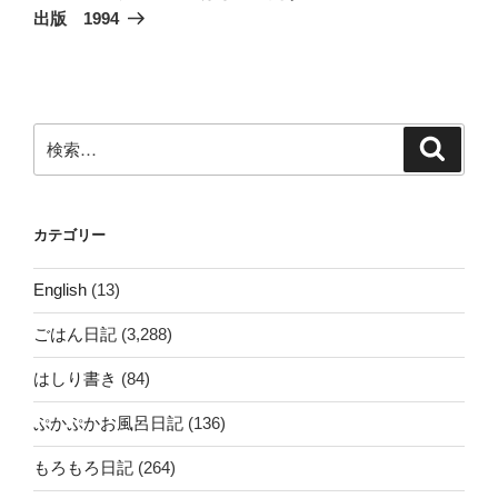
投
シ
出版 1994
稿
ョ
ン
検
検
索
索:
カテゴリー
English
(13)
ごはん日記
(3,288)
はしり書き
(84)
ぷかぷかお風呂日記
(136)
もろもろ日記
(264)