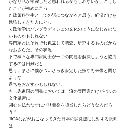
かなり話が飛躍したと思われるかもしれないが、こうし
たことが初めに言っ
た政策科学生としての話につながると思う。経済だけを
勉強してきた人にとっ
て政治学はバングラディシュの文化のようになじみのな
いものかもしれない。
専門家とはそれぞれ孤立して調査、研究するものだから
なおさらだ。その状況
下で様々な専門家同士が一つの問題を解決しようと協力
するのは困難だと
思う。まさに僕がついさっき仮定した嫌な将来像と同じ
ような
過ちをおかすかもしれない。
もし先進国の開発においては一流の専門家だけがバリの
文化風習に
関心を払わなずにバリ開発を担当したらどうなるだろ
う？
JICAなどがおこなってきた日本の開発援助に対する批判
は