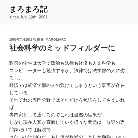
コ
まろまろ記
ン
since July 19th, 2001
テ
ン
ツ
投
1995年7月15日
投稿者:
MAROMARO
へ
稿
社会科学のミッドフィルダーに
ス
日:
キ
ッ
政策の学生は大学で政治も法律も経済も人文科学も
プ
コンピューターも勉強するが、法律では法学部の人に劣
るし、
経済では経済学部の人の負けてしまうという事実が存在
している。
それぞれの専門分野ではそれだけを勉強をしてさえいれ
ば
専門家として通じるのでこれは当然の結果だ。
しかし現在人類が直面している様々な問題は一分野の専
門家だけでは解決で
きないのは明白だ。もし僕が欧米のことしか勉強しない