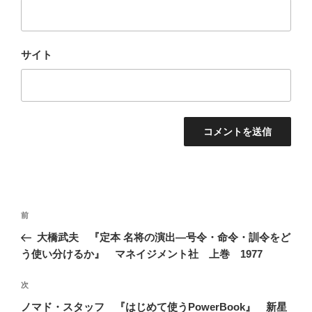
サイト
投
前
前
稿
の
大橋武夫 『定本 名将の演出―号令・命令・訓令をど
ナ
投
う使い分けるか』 マネイジメント社 上巻 1977
ビ
稿
ゲ
次
次
の
ー
ノマド・スタッフ 『はじめて使うPowerBook』 新星