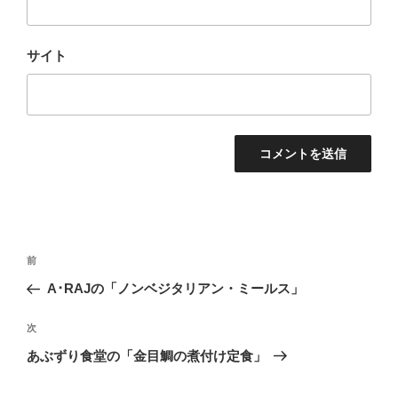
サイト
投
前
前
稿
の
A･RAJの「ノンベジタリアン・ミールス」
ナ
投
ビ
稿
次
次
ゲ
の
あぶずり食堂の「金目鯛の煮付け定食」
投
ー
稿