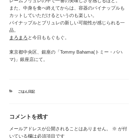
レームブリュレの中で一番の美味しさを感じるほど。
また、中身を食べ終えてからは、容器のパイナップルも
カットしていただけるというのも楽しい。
パイナップルとブリュレの新しい可能性が感じられる一
品。
まろまろ
と今日ももぐもぐ。
東京都中央区、銀座の「Tommy Bahama(トミー・バハ
マ)」銀座店にて。
カ
ごはん日記
テ
ゴ
リ
ー
コメントを残す
メールアドレスが公開されることはありません。
※
が付
いている欄は必須項目です