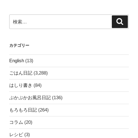
シ
ョ
ン
検
検
索
索:
カテゴリー
English
(13)
ごはん日記
(3,288)
はしり書き
(84)
ぷかぷかお風呂日記
(136)
もろもろ日記
(264)
コラム
(20)
レシピ
(3)