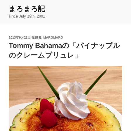
コ
まろまろ記
ン
since July 19th, 2001
テ
ン
ツ
投
2013年9月22日
投稿者:
MAROMARO
へ
稿
Tommy Bahamaの「パイナップル
ス
日:
キ
のクレームブリュレ」
ッ
プ