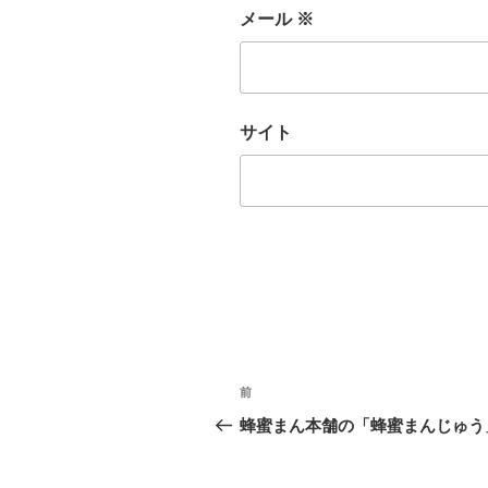
メール
※
サイト
投
前
前
稿
の
蜂蜜まん本舗の「蜂蜜まんじゅう
投
ナ
稿