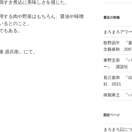
鶏すき煮込に美味しさを感じた。
用する肉や野菜はもちろん、醤油や味噌
最近の投稿
いるとのこと。
でもある。
まろまろアワード
歌野晶午 『
文藝春秋 200
條 源兵衛」にて。
東野圭吾 『
ー』 講談社 1
長江俊和 『出
社 2021
殊能将之 『ハ
固定ページ
まろまろ記に