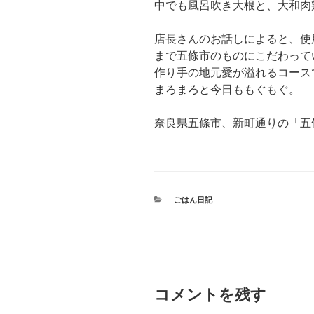
中でも風呂吹き大根と、大和肉
店長さんのお話しによると、使
まで五條市のものにこだわって
作り手の地元愛が溢れるコース
まろまろ
と今日ももぐもぐ。
奈良県五條市、新町通りの「五
カ
ごはん日記
テ
ゴ
リ
ー
コメントを残す