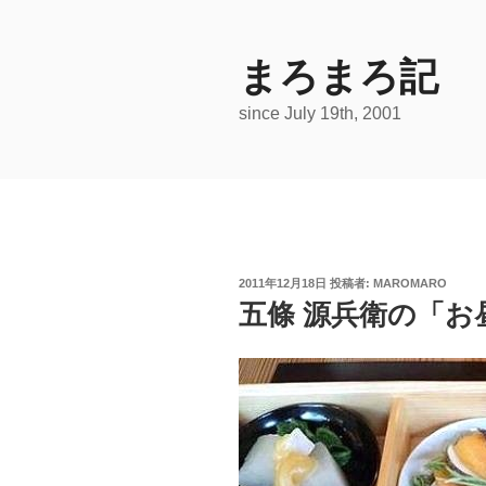
コ
ン
テ
まろまろ記
ン
since July 19th, 2001
ツ
へ
ス
キ
ッ
プ
投
2011年12月18日
投稿者:
MAROMARO
稿
五條 源兵衛の「
日: