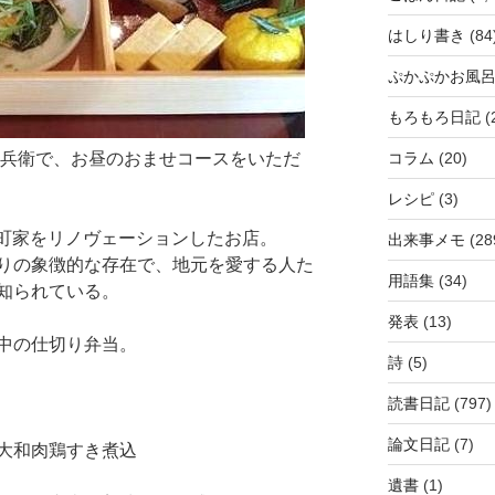
はしり書き
(84
ぷかぷかお風
もろもろ日記
(
源兵衛で、お昼のおませコースをいただ
コラム
(20)
レシピ
(3)
の町家をリノヴェーションしたお店。
出来事メモ
(28
りの象徴的な存在で、地元を愛する人た
用語集
(34)
知られている。
発表
(13)
中の仕切り弁当。
詩
(5)
読書日記
(797)
論文日記
(7)
大和肉鶏すき煮込
遺書
(1)