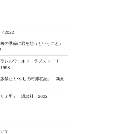
2022
葉桜の季節に君を想うということ』
7
パラレルワールド・ラブストーリ
998
版禁止 いやしの村滞在記』 新潮
サミ男』 講談社 2002
ついて