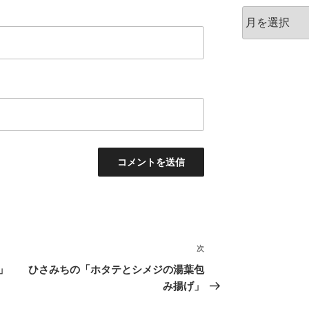
ア
ー
カ
イ
ブ
次
次
の
」
ひさみちの「ホタテとシメジの湯葉包
投
み揚げ」
稿