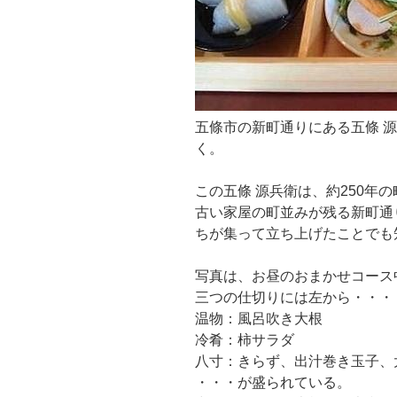
五條市の新町通りにある五條 
く。
この五條 源兵衛は、約250年
古い家屋の町並みが残る新町通
ちが集って立ち上げたことでも
写真は、お昼のおまかせコース
三つの仕切りには左から・・・
温物：風呂吹き大根
冷肴：柿サラダ
八寸：きらず、出汁巻き玉子、
・・・が盛られている。