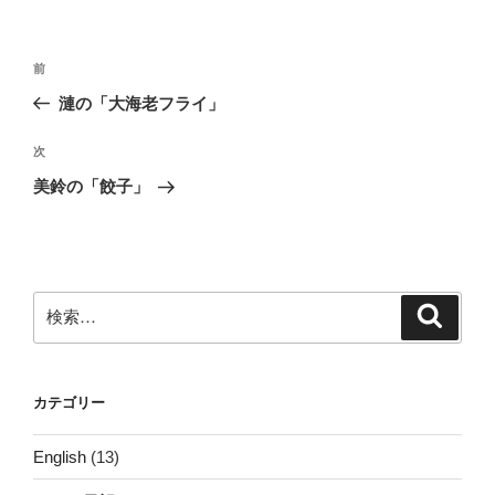
投
前
前
稿
の
漣の「大海老フライ」
ナ
投
ビ
稿
次
次
ゲ
の
美鈴の「餃子」
投
ー
稿
シ
ョ
ン
検
検
索
索:
カテゴリー
English
(13)