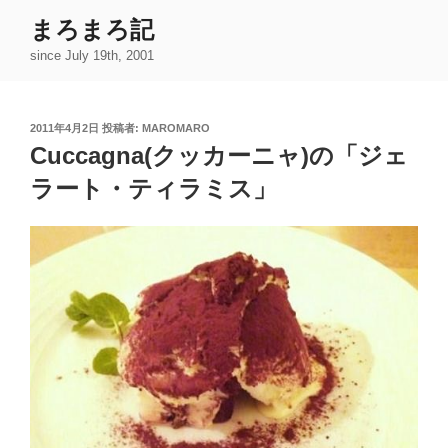
コ
まろまろ記
ン
since July 19th, 2001
テ
ン
ツ
投
2011年4月2日
投稿者:
MAROMARO
へ
稿
Cuccagna(クッカーニャ)の「ジェ
ス
日:
キ
ラート・ティラミス」
ッ
プ