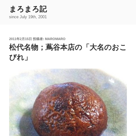
コ
まろまろ記
ン
since July 19th, 2001
テ
ン
ツ
投
2011年2月15日
投稿者:
MAROMARO
へ
稿
松代名物；蔦谷本店の「大名のおこ
ス
日:
キ
びれ」
ッ
プ