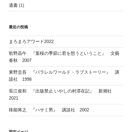
遺書
(1)
最近の投稿
まろまろアワード2022
歌野晶午 『葉桜の季節に君を想うということ』 文藝
春秋 2007
東野圭吾 『パラレルワールド・ラブストーリー』 講
談社 1998
長江俊和 『出版禁止 いやしの村滞在記』 新潮社
2021
殊能将之 『ハサミ男』 講談社 2002
固定ページ