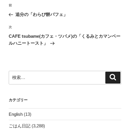
投
前
前
稿
の
追分の「わらび餅パフェ」
ナ
投
ビ
稿
次
次
ゲ
の
CAFE tsubame(カフェ・ツバメ)の「くるみとカマンベー
投
ー
ルハニートースト」
稿
シ
ョ
ン
検
検
索
索:
カテゴリー
English
(13)
ごはん日記
(3,288)