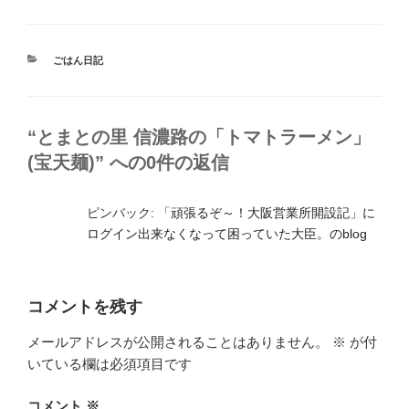
カ
ごはん日記
テ
ゴ
リ
ー
“とまとの里 信濃路の「トマトラーメン」
(宝天麺)” への0件の返信
ピンバック:
「頑張るぞ～！大阪営業所開設記」に
ログイン出来なくなって困っていた大臣。のblog
コメントを残す
メールアドレスが公開されることはありません。
※
が付
いている欄は必須項目です
コメント
※