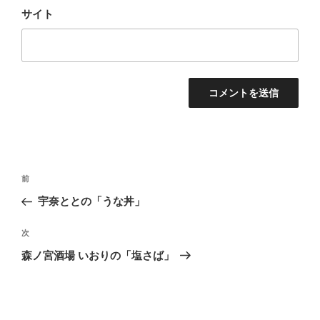
サイト
投
前
前
稿
の
宇奈ととの「うな丼」
ナ
投
ビ
稿
次
次
ゲ
の
森ノ宮酒場 いおりの「塩さば」
投
ー
稿
シ
ョ