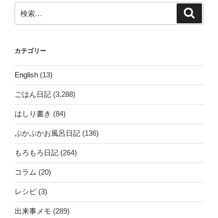
ン
検
検
索
索:
カテゴリー
English
(13)
ごはん日記
(3,288)
はしり書き
(84)
ぷかぷかお風呂日記
(136)
もろもろ日記
(264)
コラム
(20)
レシピ
(3)
出来事メモ
(289)