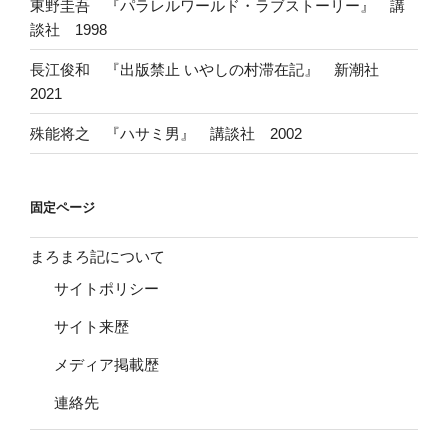
東野圭吾 『パラレルワールド・ラブストーリー』 講
談社 1998
長江俊和 『出版禁止 いやしの村滞在記』 新潮社
2021
殊能将之 『ハサミ男』 講談社 2002
固定ページ
まろまろ記について
サイトポリシー
サイト来歴
メディア掲載歴
連絡先