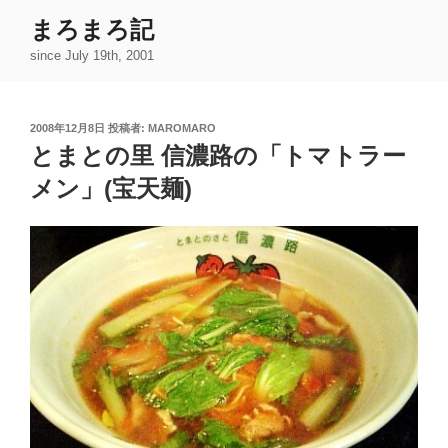
コ
まろまろ記
ン
since July 19th, 2001
テ
ン
ツ
投
2008年12月8日
投稿者:
MAROMARO
へ
稿
とまとの里 信濃路の「トマトラー
ス
日:
キ
メン」(宝天麺)
ッ
プ