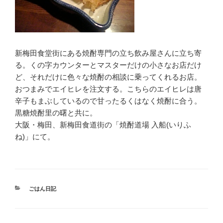
新梅田食堂街にある焼酎専門の立ち飲み屋さんに立ち寄
る。くの字カウンターとマスターだけの小さなお店だけ
ど、それだけに色々な焼酎の相談に乗ってくれるお店。
おつまみでエイヒレを注文する。こちらのエイヒレは唐
辛子もまぶしているので甘ったるくはなく焼酎に合う。
黒糖焼酎里の曙と共に。
大阪・梅田、新梅田食道街の「焼酎道場 入船(いりふ
ね)」にて。
カ
ごはん日記
テ
ゴ
リ