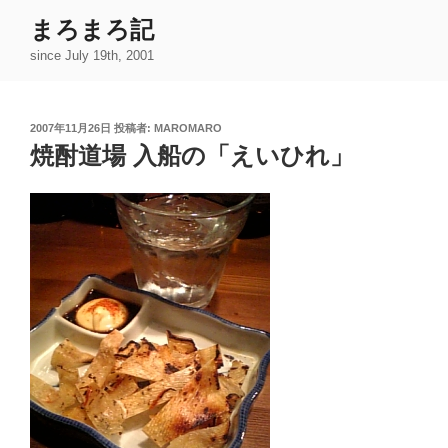
コ
まろまろ記
ン
since July 19th, 2001
テ
ン
ツ
投
2007年11月26日
投稿者:
MAROMARO
へ
稿
焼酎道場 入船の「えいひれ」
ス
日:
キ
ッ
プ