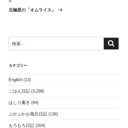
ビ
稿
次
次
ゲ
の
北極星の「オムライス」
投
ー
稿
シ
ョ
ン
検
検
索
索:
カテゴリー
English
(13)
ごはん日記
(3,288)
はしり書き
(84)
ぷかぷかお風呂日記
(136)
もろもろ日記
(264)