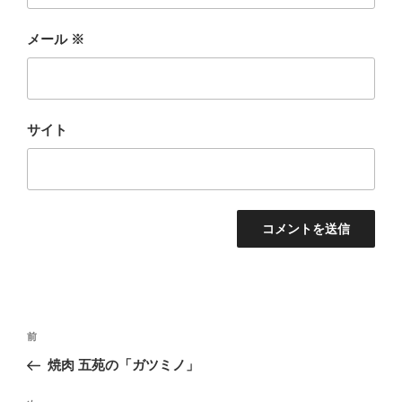
メール
※
サイト
投
前
前
稿
の
焼肉 五苑の「ガツミノ」
ナ
投