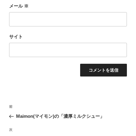
メール
※
サイト
投
前
前
稿
の
Maimon(マイモン)の「濃厚ミルクシュー」
ナ
投
ビ
稿
次
次