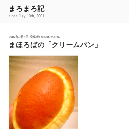
コ
まろまろ記
ン
since July 19th, 2001
テ
ン
ツ
投
2007年9月8日
投稿者:
MAROMARO
へ
稿
まほろばの「クリームパン」
ス
日:
キ
ッ
プ