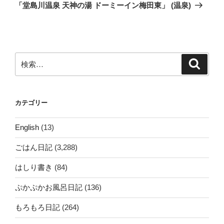
ゲ
の
「堂島川温泉 天神の湯 ドーミーイン梅田東」 (温泉)
投
ー
稿
シ
ョ
ン
検
検
索
索:
カテゴリー
English
(13)
ごはん日記
(3,288)
はしり書き
(84)
ぷかぷかお風呂日記
(136)
もろもろ日記
(264)