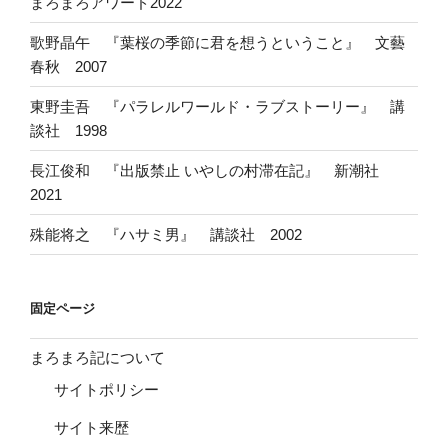
まろまろアワード2022
歌野晶午 『葉桜の季節に君を想うということ』 文藝
春秋 2007
東野圭吾 『パラレルワールド・ラブストーリー』 講
談社 1998
長江俊和 『出版禁止 いやしの村滞在記』 新潮社
2021
殊能将之 『ハサミ男』 講談社 2002
固定ページ
まろまろ記について
サイトポリシー
サイト来歴