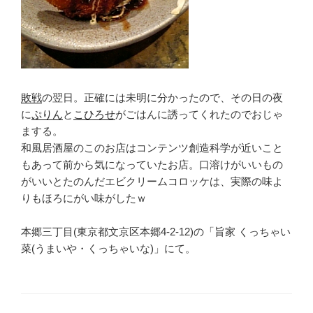
敗戦
の翌日。正確には未明に分かったので、その日の夜
に
ぷりん
と
こひろせ
がごはんに誘ってくれたのでおじゃ
まする。
和風居酒屋のこのお店はコンテンツ創造科学が近いこと
もあって前から気になっていたお店。口溶けがいいもの
がいいとたのんだエビクリームコロッケは、実際の味よ
りもほろにがい味がしたｗ
本郷三丁目(東京都文京区本郷4-2-12)の「旨家 くっちゃい
菜(うまいや・くっちゃいな)」にて。