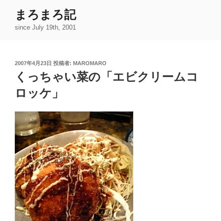
コ
まろまろ記
ン
since July 19th, 2001
テ
ン
ツ
投
2007年4月23日
投稿者:
MAROMARO
へ
稿
くっちゃい菜の「エビクリームコ
ス
日:
キ
ロッケ」
ッ
プ