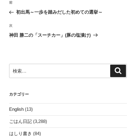
前
前
稿
の
初出馬～一歩を踏みだした初めての選挙～
ナ
投
ビ
稿
次
次
ゲ
の
神田 勝二の「スーチカー」(豚の塩漬け)
投
ー
稿
シ
ョ
ン
検
検
索
索:
カテゴリー
English
(13)
ごはん日記
(3,288)
はしり書き
(84)