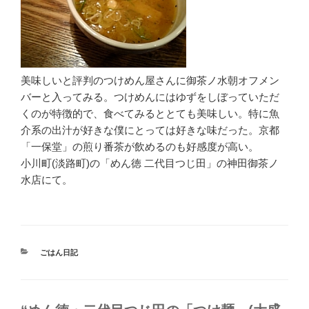
美味しいと評判のつけめん屋さんに御茶ノ水朝オフメン
バーと入ってみる。つけめんにはゆずをしぼっていただ
くのが特徴的で、食べてみるととても美味しい。特に魚
介系の出汁が好きな僕にとっては好きな味だった。京都
「一保堂」の煎り番茶が飲めるのも好感度が高い。
小川町(淡路町)の「めん徳 二代目つじ田」の神田御茶ノ
水店にて。
カ
ごはん日記
テ
ゴ
リ
ー