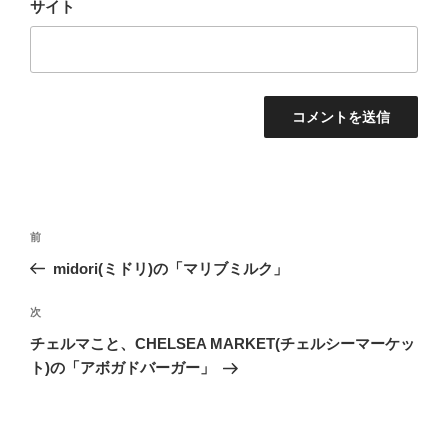
サイト
投
前
前
稿
の
midori(ミドリ)の「マリブミルク」
ナ
投
ビ
稿
次
次
ゲ
の
チェルマこと、CHELSEA MARKET(チェルシーマーケッ
投
ー
ト)の「アボガドバーガー」
稿
シ
ョ