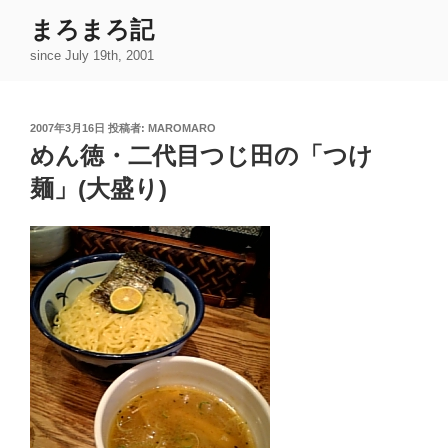
コ
まろまろ記
ン
since July 19th, 2001
テ
ン
ツ
投
2007年3月16日
投稿者:
MAROMARO
へ
稿
めん徳・二代目つじ田の「つけ
ス
日:
キ
麺」(大盛り)
ッ
プ