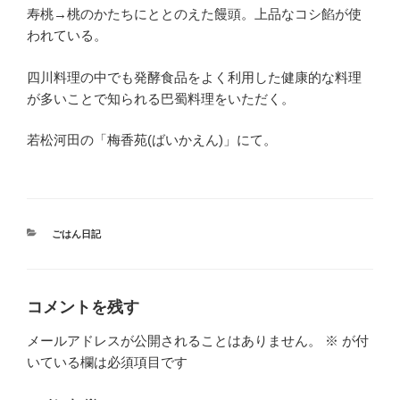
寿桃→桃のかたちにととのえた饅頭。上品なコシ餡が使
われている。
四川料理の中でも発酵食品をよく利用した健康的な料理
が多いことで知られる巴蜀料理をいただく。
若松河田の「梅香苑(ばいかえん)」にて。
カ
ごはん日記
テ
ゴ
リ
ー
コメントを残す
メールアドレスが公開されることはありません。
※
が付
いている欄は必須項目です