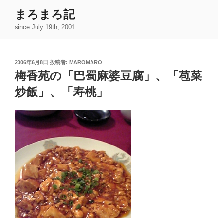
コ
まろまろ記
ン
since July 19th, 2001
テ
ン
ツ
投
2006年6月8日
投稿者:
MAROMARO
へ
稿
梅香苑の「巴蜀麻婆豆腐」、「苞菜
ス
日:
キ
炒飯」、「寿桃」
ッ
プ