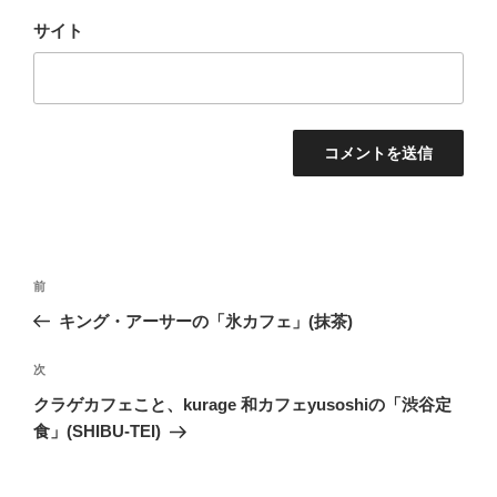
サイト
投
前
前
稿
の
キング・アーサーの「氷カフェ」(抹茶)
ナ
投
ビ
稿
次
次
ゲ
の
クラゲカフェこと、kurage 和カフェyusoshiの「渋谷定
投
ー
食」(SHIBU-TEI)
稿
シ
ョ