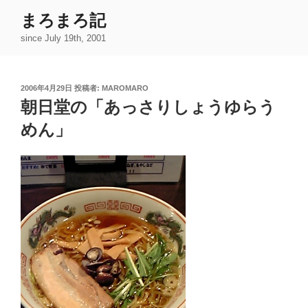
コ
まろまろ記
ン
since July 19th, 2001
テ
ン
ツ
投
2006年4月29日
投稿者:
MAROMARO
へ
稿
朝日堂の「あっさりしょうゆらう
ス
日:
キ
めん」
ッ
プ