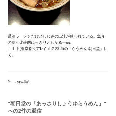
醤油ラーメンだけどしじみの出汁が使われている。魚介
の味が比較的はっきりとわかる一品。
白山下(東京都文京区白山2-29-6)の「らうめん 朝日堂」に
て。
カ
ごはん日記
テ
ゴ
リ
ー
“朝日堂の「あっさりしょうゆらうめん」”
への2件の返信