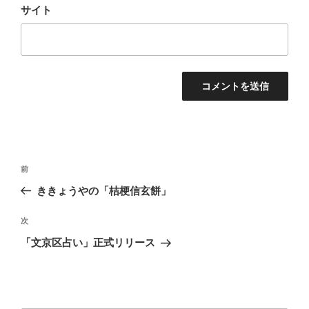
サイト
投
前
前
稿
の
ききょうやの「桔梗信玄餅」
ナ
投
ビ
稿
次
次
ゲ
の
「文京区占い」正式リリース
投
ー
稿
シ
ョ