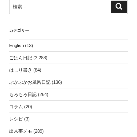
ン
検
検
索
索:
カテゴリー
English
(13)
ごはん日記
(3,288)
はしり書き
(84)
ぷかぷかお風呂日記
(136)
もろもろ日記
(264)
コラム
(20)
レシピ
(3)
出来事メモ
(289)