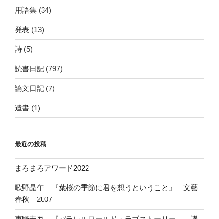
用語集
(34)
発表
(13)
詩
(5)
読書日記
(797)
論文日記
(7)
遺書
(1)
最近の投稿
まろまろアワード2022
歌野晶午 『葉桜の季節に君を想うということ』 文藝
春秋 2007
東野圭吾 『パラレルワールド・ラブストーリー』 講