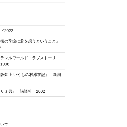
2022
葉桜の季節に君を想うということ』
7
パラレルワールド・ラブストーリ
998
版禁止 いやしの村滞在記』 新潮
サミ男』 講談社 2002
ついて