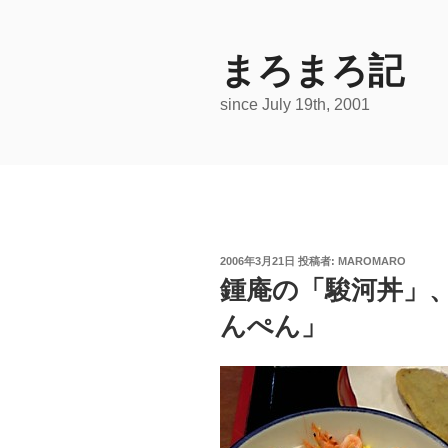
コ
ン
テ
まろまろ記
ン
since July 19th, 2001
ツ
へ
ス
キ
ッ
プ
投
2006年3月21日
投稿者:
MAROMARO
稿
鍾庵の「駿河丼」
日:
んぺん」