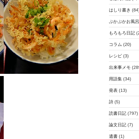
はしり書き
(84
ぷかぷかお風
もろもろ日記
(
コラム
(20)
レシピ
(3)
出来事メモ
(28
用語集
(34)
発表
(13)
詩
(5)
読書日記
(797)
論文日記
(7)
遺書
(1)