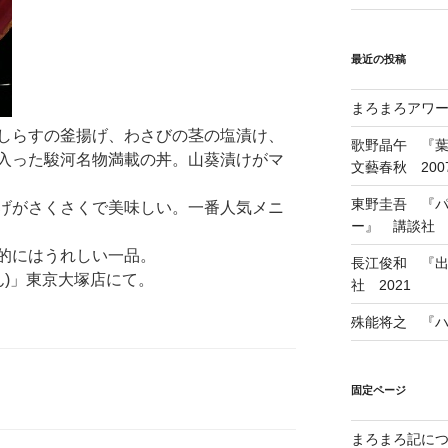
最近の投稿
まろまろアワード
しらすの釜揚げ、わさびの茎の塩漬け、
歌野晶午 『
入った駿河名物満載の丼。山葵漬けがマ
文藝春秋 200
東野圭吾 『
げがさくさくで美味しい。一番人気メニ
ー』 講談社 1
的にはうれしい一品。
長江俊和 『出
ん)」東京大塚店にて。
社 2021
殊能将之 『ハ
固定ページ
まろまろ記に