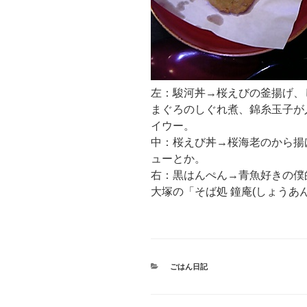
左：駿河丼→桜えびの釜揚げ、
まぐろのしぐれ煮、錦糸玉子が
イウー。
中：桜えび丼→桜海老のから揚
ューとか。
右：黒はんぺん→青魚好きの僕
大塚の「そば処 鐘庵(しょうあ
カ
ごはん日記
テ
ゴ
リ