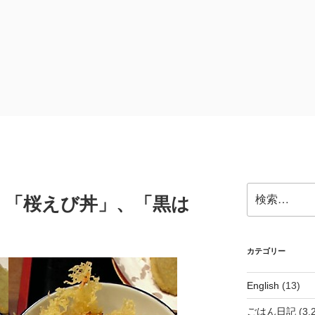
検
、「桜えび丼」、「黒は
索:
カテゴリー
English
(13)
ごはん日記
(3,