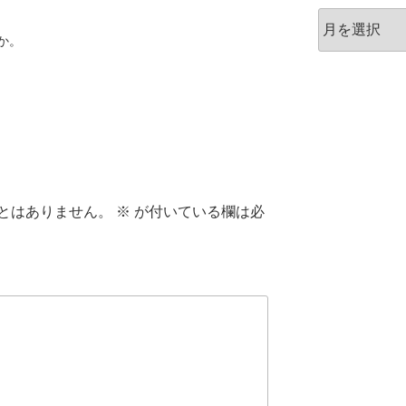
ア
ー
か。
カ
イ
ブ
とはありません。
※
が付いている欄は必