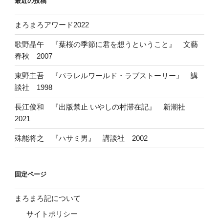
最近の投稿
まろまろアワード2022
歌野晶午 『葉桜の季節に君を想うということ』 文藝
春秋 2007
東野圭吾 『パラレルワールド・ラブストーリー』 講
談社 1998
長江俊和 『出版禁止 いやしの村滞在記』 新潮社
2021
殊能将之 『ハサミ男』 講談社 2002
固定ページ
まろまろ記について
サイトポリシー