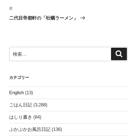
ビ
稿
ゲ
次
次
の
ー
二代目帝都軒の「牡蠣ラーメン」
投
シ
稿
ョ
ン
検
検
索
索:
カテゴリー
English
(13)
ごはん日記
(3,288)
はしり書き
(84)
ぷかぷかお風呂日記
(136)