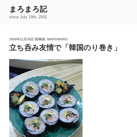
コ
まろまろ記
ン
since July 19th, 2001
テ
ン
ツ
投
2005年11月26日
投稿者:
MAROMARO
へ
稿
立ち呑み友情で「韓国のり巻き」
ス
日:
キ
ッ
プ