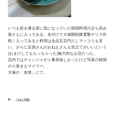
いつも前を通る度に気になっていた韓国料理の立ち呑み
屋さんに入ってみる。名付けて大塚開拓隊電撃ゲリラ作
戦！入ってみると料理は全品五百円だしマッコリも安
い。さらに店員さんのおねえさんも気立てがいいという
(おまけしてもらっちゃった)魅力的なお店だった。
店内ではチャンジャが１番美味しかったけど写真の韓国
のり巻きもマイウー。
大塚の「友情」にて。
カ
ごはん日記
テ
ゴ
リ