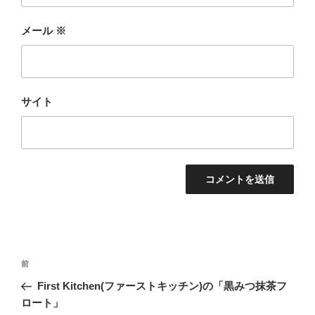
メール
※
サイト
投
前
前
稿
の
First Kitchen(ファーストキッチン)の「黒みつ抹茶フ
ナ
投
ロート」