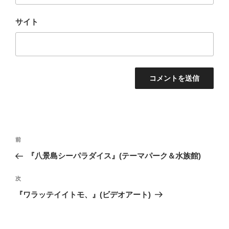
サイト
投
前
前
稿
の
『八景島シーパラダイス』(テーマパーク＆水族館)
ナ
投
ビ
稿
次
次
ゲ
の
『ワラッテイイトモ、』(ビデオアート)
投
ー
稿
シ