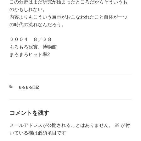
この分野はまだ研究が始まったところだからそういうも
のかもしれない。
内容よりもこういう展示がおこなわれたこと自体が一つ
の時代の流れなんだろう。
２００４ ８／２８
もろもろ観賞、博物館
まろまろヒット率2
カ
もろもろ日記
テ
ゴ
リ
ー
コメントを残す
メールアドレスが公開されることはありません。
※
が付
いている欄は必須項目です