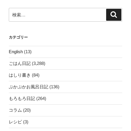
ョ
ン
検
検
索
索:
カテゴリー
English
(13)
ごはん日記
(3,288)
はしり書き
(84)
ぷかぷかお風呂日記
(136)
もろもろ日記
(264)
コラム
(20)
レシピ
(3)