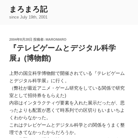
コ
まろまろ記
ン
since July 19th, 2001
テ
ン
ツ
投
2004年8月28日
投稿者:
MAROMARO
へ
稿
『テレビゲームとデジタル科学
ス
日:
キ
展』(博物館)
ッ
プ
上野の国立科学博物館で開催されている『テレビゲーム
とデジタル科学展』に行く。
（弊社が最近アニメ・ゲーム研究をしている関係で研究
室として招待券をもらえた)
内容はインタラクティヴ要素を入れた展示だったが、思
ったよりも配置が悪くて時系列での区切りもいまいちよ
くわからなかった。
これはテレビゲームとデジタル科学との関係をうまく整
理できてなかったからだろうか。