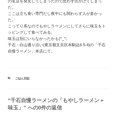
の名店を発見してしまったので思わず出かけてしまっ
た。
ここは立ち食い専門だし夜中にも関わらず人が多かっ
た。
こってり系なのでもやしラーメンにしてさらに味玉をト
ッピングして食べてみる。
味玉は別にいらなかったかも(^_^;
千石・白山通り沿い(東京都文京区本駒込6-5-4)の「千石
自慢ラーメン」本店にて。
カ
ごはん日記
テ
ゴ
リ
ー
“千石自慢ラーメンの「もやしラーメン＋
味玉」” への0件の返信