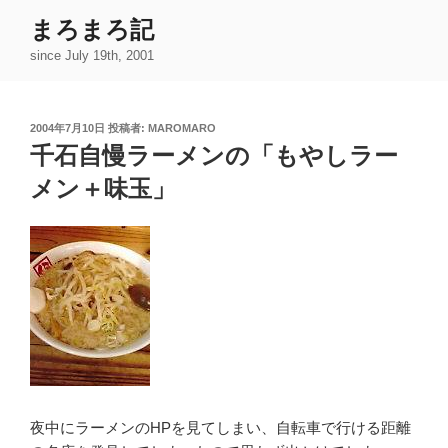
コ
まろまろ記
ン
since July 19th, 2001
テ
ン
ツ
投
2004年7月10日
投稿者:
MAROMARO
へ
稿
千石自慢ラーメンの「もやしラー
ス
日:
キ
メン＋味玉」
ッ
プ
夜中にラーメンのHPを見てしまい、自転車で行ける距離