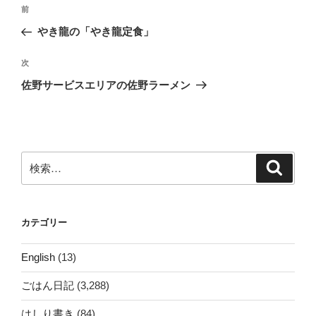
投
前
前
稿
の
やき龍の「やき龍定食」
ナ
投
ビ
稿
次
次
ゲ
の
佐野サービスエリアの佐野ラーメン
投
ー
稿
シ
ョ
ン
検
検
索
索:
カテゴリー
English
(13)
ごはん日記
(3,288)
はしり書き
(84)