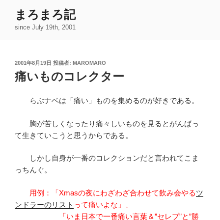
コ
まろまろ記
ン
since July 19th, 2001
テ
ン
ツ
投
2001年8月19日
投稿者:
MAROMARO
へ
稿
痛いものコレクター
ス
日:
キ
ッ
らぶナベは「痛い」ものを集めるのが好きである。
プ
胸が苦しくなったり痛々しいものを見るとがんばっ
て生きていこうと思うからである。
しかし自身が一番のコレクションだと言われてこま
っちんぐ。
用例：「Xmasの夜にわざわざ合わせて飲み会やる
ツ
ンドラーのリスト
って痛いよな」、
「いま日本で一番痛い言葉＆”セレブ”と”勝