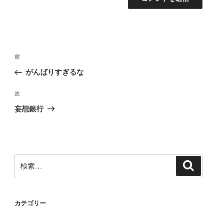
投
前
前
稿
の
がんばりすぎるな
ナ
投
ビ
稿
次
次
ゲ
の
妄想銀行
投
ー
稿
シ
ョ
ン
検
検
索
索:
カテゴリー