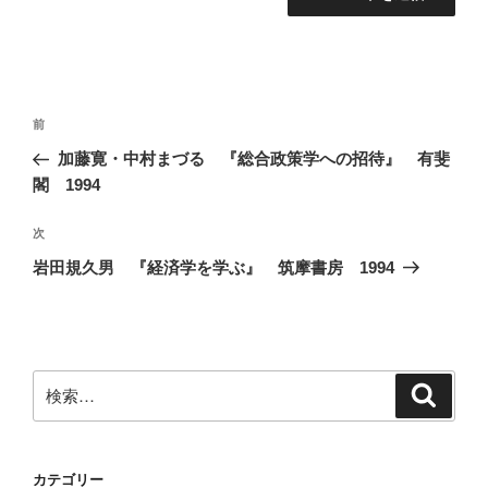
投
前
前
稿
の
加藤寛・中村まづる 『総合政策学への招待』 有斐
ナ
投
閣 1994
ビ
稿
ゲ
次
次
の
ー
岩田規久男 『経済学を学ぶ』 筑摩書房 1994
投
シ
稿
ョ
ン
検
検
索
索:
カテゴリー