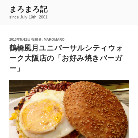
コ
まろまろ記
ン
since July 19th, 2001
テ
ン
ツ
投
2013年5月2日
投稿者:
MAROMARO
へ
稿
鶴橋風月ユニバーサルシティウォ
ス
日:
キ
ーク大阪店の「お好み焼きバーガ
ッ
ー」
プ