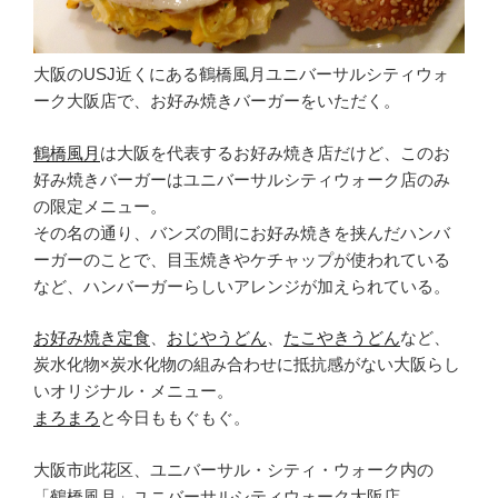
大阪のUSJ近くにある鶴橋風月ユニバーサルシティウォ
ーク大阪店で、お好み焼きバーガーをいただく。
鶴橋風月
は大阪を代表するお好み焼き店だけど、このお
好み焼きバーガーはユニバーサルシティウォーク店のみ
の限定メニュー。
その名の通り、バンズの間にお好み焼きを挟んだハンバ
ーガーのことで、目玉焼きやケチャップが使われている
など、ハンバーガーらしいアレンジが加えられている。
お好み焼き定食
、
おじやうどん
、
たこやきうどん
など、
炭水化物×炭水化物の組み合わせに抵抗感がない大阪らし
いオリジナル・メニュー。
まろまろ
と今日ももぐもぐ。
大阪市此花区、ユニバーサル・シティ・ウォーク内の
「鶴橋風月」ユニバーサルシティウォーク大阪店