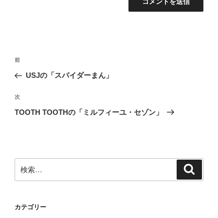
投
前
前
稿
の
USJの「スパイダーまん」
ナ
投
ビ
稿
次
次
ゲ
の
TOOTH TOOTHの「ミルフィーユ・セゾン」
投
ー
稿
シ
ョ
ン
検
検
索
索:
カテゴリー