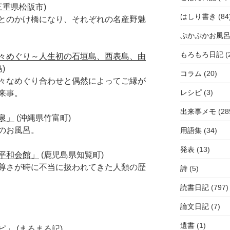
重県松阪市)
はしり書き
(84
とのかけ橋になり、それぞれの名産野魅
ぷかぷかお風
もろもろ日記
(
々めぐり～人生初の石垣島、西表島、由
)
コラム
(20)
々なめぐり合わせと偶然によってご縁が
レシピ
(3)
来事。
出来事メモ
(28
泉」
(沖縄県竹富町)
のお風呂。
用語集
(34)
発表
(13)
平和会館」
(鹿児島県知覧町)
尊さが時に不当に扱われてきた人類の歴
詩
(5)
読書日記
(797)
論文日記
(7)
遺書
(1)
ピ」
(まろまろ記)