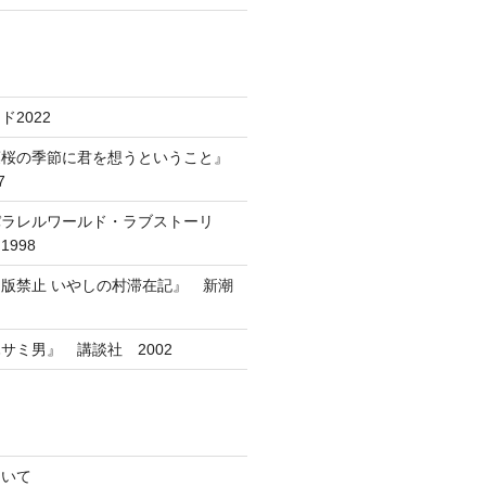
2022
葉桜の季節に君を想うということ』
7
パラレルワールド・ラブストーリ
998
版禁止 いやしの村滞在記』 新潮
サミ男』 講談社 2002
ついて