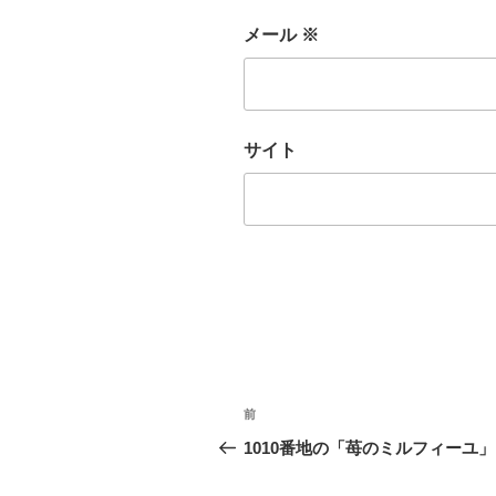
メール
※
サイト
投
前
前
稿
の
1010番地の「苺のミルフィーユ」
投
ナ