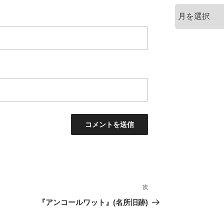
ア
ー
カ
イ
ブ
次
次
の
『アンコールワット』(名所旧跡)
投