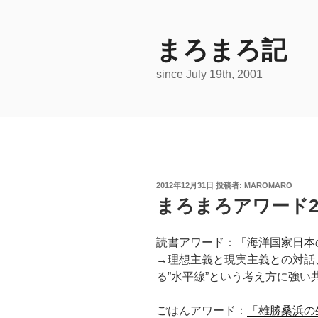
コ
ン
テ
まろまろ記
ン
since July 19th, 2001
ツ
へ
ス
キ
ッ
プ
投
2012年12月31日
投稿者:
MAROMARO
稿
まろまろアワード20
日:
読書アワード：
「海洋国家日本
→理想主義と現実主義との対話
る”水平線”という考え方に強い
ごはんアワード：
「雄勝桑浜の