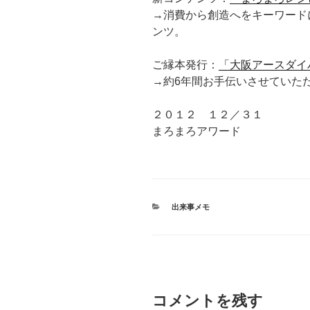
→消費から創造へをキーワードに
ンツ。
ご縁本発行：
「大阪アースダイ
→約6年間お手伝いさせていた
２０１２ １２／３１
まろまろアワード
カ
出来事メモ
テ
ゴ
リ
ー
コメントを残す