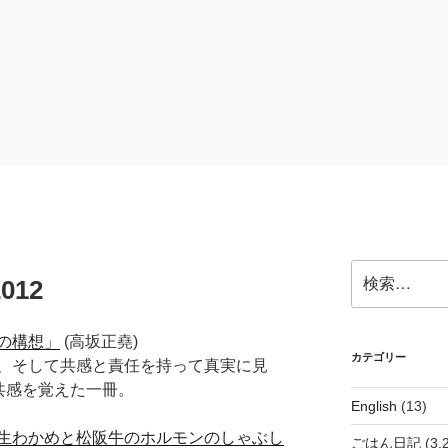
検
12
索:
の構想」
(高坂正堯)
カテゴリー
、そして共感と責任を持って真実に見
共感を覚えた一冊。
English
(13)
生わかめと松阪牛のホルモンのしゃぶし
ごはん日記
(3,