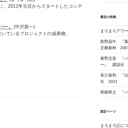
、2012年元旦からスタートしたコンテ
最近の投稿
バー」
(中沢新一)
まろまろアワード
だいているプロジェクトの成果物。
歌野晶午 『
文藝春秋 200
東野圭吾 『
ー』 講談社 1
長江俊和 『出
社 2021
殊能将之 『ハ
固定ページ
まろまろ記に