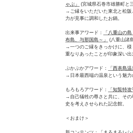
ゃぶ」
(宮城県石巻市雄勝町と三
→ご縁をいただいた東北と松阪
力が見事に調和したお鍋。
出来事アワード：
「八重山の島
布島、与那国島～」
(八重山諸島
→一つのご縁をきっかけに、様
重なりあったことが印象深い出
ぷかぷかアワード：
「西表島温
→日本最西端の温泉という魅力
もろもろアワード：
「知覧特攻
→自己犠牲の尊さと共に、その
史を考えさせられた記念館。
＜おまけ＞
新コンテンツ：
「まろまろレシ