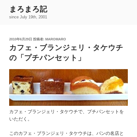
コ
まろまろ記
ン
since July 19th, 2001
テ
ン
ツ
投
2010年6月29日
投稿者:
MAROMARO
へ
稿
カフェ・ブランジェリ・タケウチ
ス
日:
キ
の「プチパンセット」
ッ
プ
カフェ・ブランジェリ・タケウチで、プチパンセットを
いただく。
このカフェ・ブランジェリ・タケウチは、パンの名店と