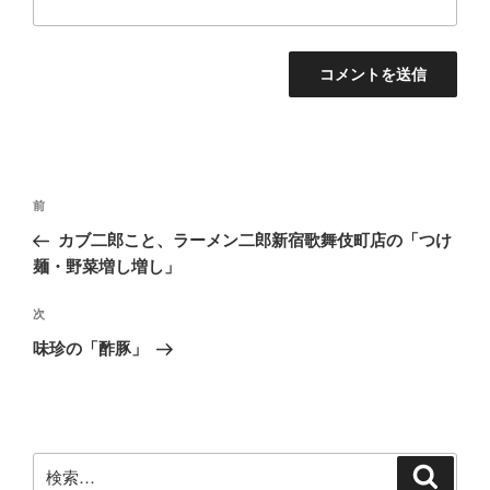
投
前
前
稿
の
カブ二郎こと、ラーメン二郎新宿歌舞伎町店の「つけ
ナ
投
麺・野菜増し増し」
ビ
稿
ゲ
次
次
の
ー
味珍の「酢豚」
投
シ
稿
ョ
ン
検
検
索