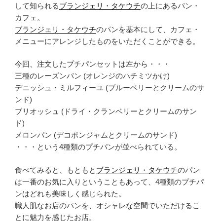
して知られる
ブランジェリ・タケウチ
の上にあるパン・
カフェ。
ブランジェリ・タケウチ
のパンを基本にして、カフェ・
メニューにアレンジしたものをいただくことができる。
今回、注文したプチパンセットは左から・・・
三種のレーズンパン (オレンジのハチミツかけ)
デニッシュ・ミルフィーユ (ブルーベリーとクリームのサ
ンド)
ブリオッシュ (ドライ・クランベリーとクリームのサン
ド)
メロンパン (デコポンジャムとクリームのサンド)
・・・という4種類のプチパンが並べられている。
食べてみると、もともと
ブランジェリ・タケウチ
のパン
は一番のお気に入りということもあって、4種類のプチパ
ンはどれも美味しく感じられた。
職人肌なお店のパンを、オシャレな空間でいただけるこ
とに魅力を感じたお店。