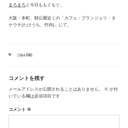
まろまろ
と今日ももぐもぐ。
大阪・本町、靱公園近くの「カフェ・ブランジェリ・タ
ケウチ(たけうち、竹内)」にて。
カ
ごはん日記
テ
ゴ
リ
ー
コメントを残す
メールアドレスが公開されることはありません。
※
が付
いている欄は必須項目です
コメント
※