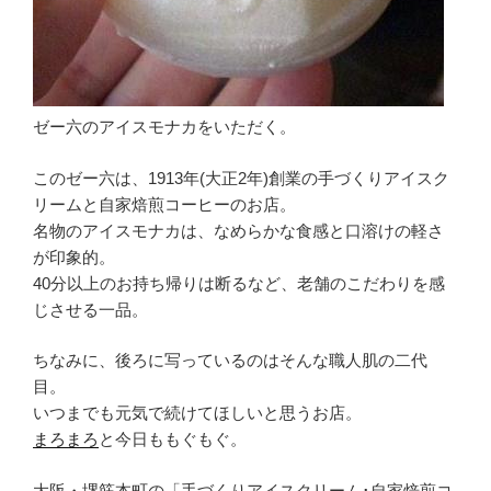
ゼー六のアイスモナカをいただく。
このゼー六は、1913年(大正2年)創業の手づくりアイスク
リームと自家焙煎コーヒーのお店。
名物のアイスモナカは、なめらかな食感と口溶けの軽さ
が印象的。
40分以上のお持ち帰りは断るなど、老舗のこだわりを感
じさせる一品。
ちなみに、後ろに写っているのはそんな職人肌の二代
目。
いつまでも元気で続けてほしいと思うお店。
まろまろ
と今日ももぐもぐ。
大阪・堺筋本町の「手づくりアイスクリーム･自家焙煎コ