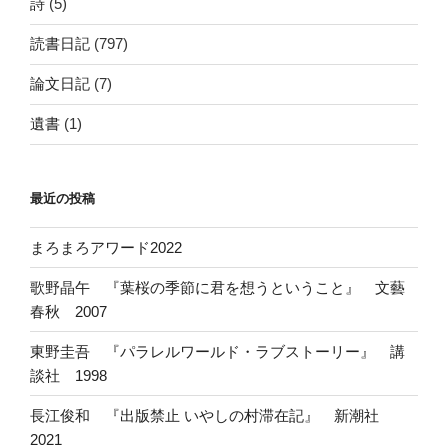
詩
(5)
読書日記
(797)
論文日記
(7)
遺書
(1)
最近の投稿
まろまろアワード2022
歌野晶午 『葉桜の季節に君を想うということ』 文藝
春秋 2007
東野圭吾 『パラレルワールド・ラブストーリー』 講
談社 1998
長江俊和 『出版禁止 いやしの村滞在記』 新潮社
2021