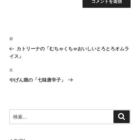
投
前
前
稿
の
カトリーナの「むちゃくちゃおいしいとろとろオムラ
ナ
投
イス」
ビ
稿
ゲ
次
次
の
ー
やげん堀の「七味唐辛子」
投
シ
稿
ョ
ン
検
検
索
索: