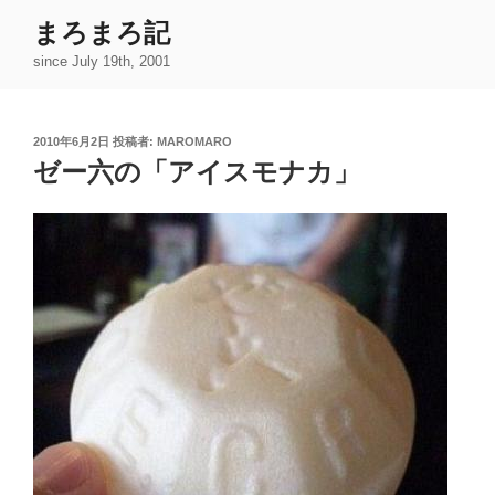
コ
まろまろ記
ン
since July 19th, 2001
テ
ン
ツ
投
2010年6月2日
投稿者:
MAROMARO
へ
稿
ゼー六の「アイスモナカ」
ス
日:
キ
ッ
プ