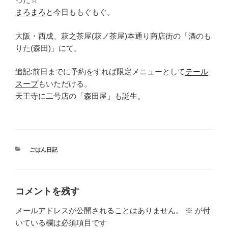
まろまろ
と今日ももぐもぐ。
大阪・西成、萩之茶屋(萩ノ茶屋)本通り商店街の「酒のも
りた(森田)」にて。
追記:前日までに予約をすれば限定メニューとして
テール
スープ
もいただける。
天王寺に二号店の
「森田屋」
も誕生。
カ
ごはん日記
テ
ゴ
リ
ー
コメントを残す
メールアドレスが公開されることはありません。
※
が付
いている欄は必須項目です