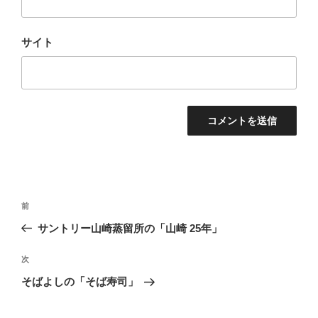
サイト
投
前
前
稿
の
サントリー山崎蒸留所の「山崎 25年」
ナ
投
ビ
稿
次
次
ゲ
の
そばよしの「そば寿司」
投
ー
稿
シ