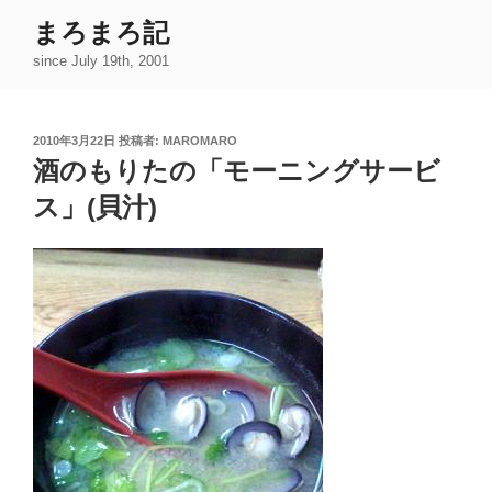
コ
まろまろ記
ン
since July 19th, 2001
テ
ン
ツ
投
2010年3月22日
投稿者:
MAROMARO
へ
稿
酒のもりたの「モーニングサービ
ス
日:
キ
ス」(貝汁)
ッ
プ