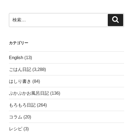
ョ
ン
検
検
索
索:
カテゴリー
English
(13)
ごはん日記
(3,288)
はしり書き
(84)
ぷかぷかお風呂日記
(136)
もろもろ日記
(264)
コラム
(20)
レシピ
(3)