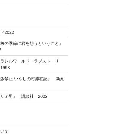
2022
葉桜の季節に君を想うということ』
7
パラレルワールド・ラブストーリ
998
版禁止 いやしの村滞在記』 新潮
サミ男』 講談社 2002
ついて