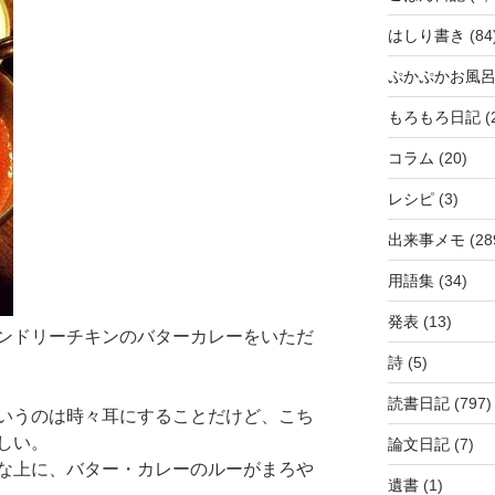
はしり書き
(84
ぷかぷかお風
もろもろ日記
(
コラム
(20)
レシピ
(3)
出来事メモ
(28
用語集
(34)
発表
(13)
でタンドリーチキンのバターカレーをいただ
詩
(5)
読書日記
(797)
いうのは時々耳にすることだけど、こち
しい。
論文日記
(7)
な上に、バター・カレーのルーがまろや
遺書
(1)