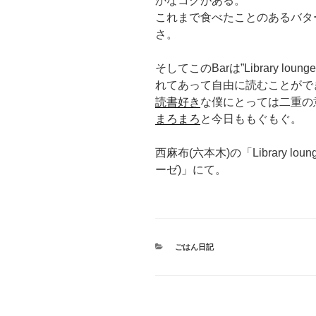
かなコクがある。
これまで食べたことのあるバタ
さ。
そしてこのBarは”Library 
れてあって自由に読むことがで
読書好き
な僕にとっては二重の
まろまろ
と今日ももぐもぐ。
西麻布(六本木)の「Library l
ーゼ)」にて。
カ
ごはん日記
テ
ゴ
リ
ー