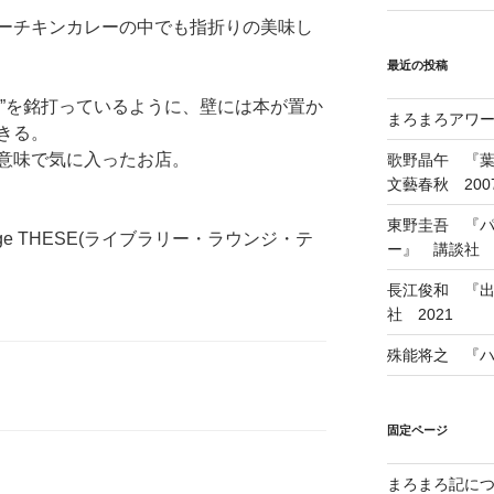
ーチキンカレーの中でも指折りの美味し
最近の投稿
lounge”を銘打っているように、壁には本が置か
まろまろアワード
きる。
意味で気に入ったお店。
歌野晶午 『
文藝春秋 200
東野圭吾 『
ounge THESE(ライブラリー・ラウンジ・テ
ー』 講談社 1
長江俊和 『出
社 2021
殊能将之 『ハ
固定ページ
まろまろ記に