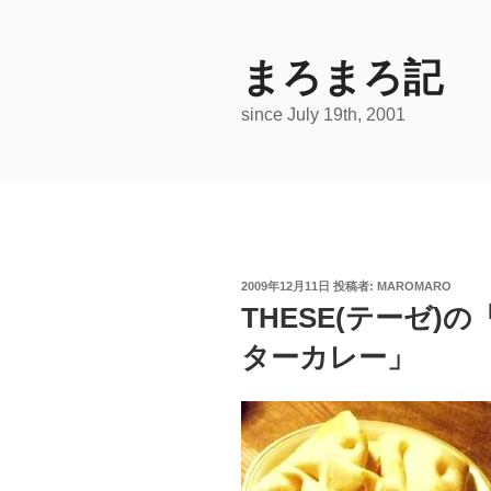
コ
ン
テ
まろまろ記
ン
since July 19th, 2001
ツ
へ
ス
キ
ッ
プ
投
2009年12月11日
投稿者:
MAROMARO
稿
THESE(テーゼ
日:
ターカレー」