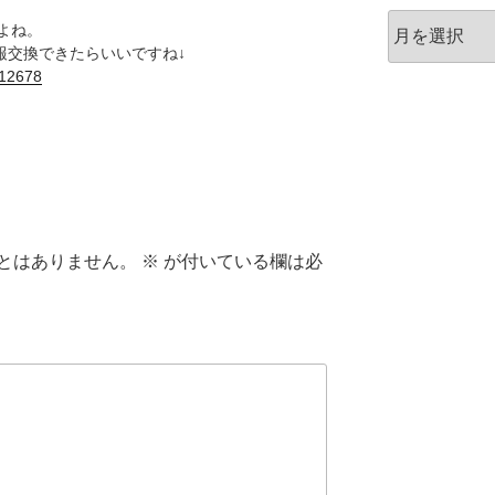
ア
よね。
ー
情報交換できたらいいですね↓
カ
=12678
イ
ブ
とはありません。
※
が付いている欄は必