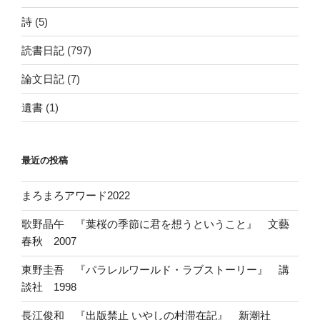
詩
(5)
読書日記
(797)
論文日記
(7)
遺書
(1)
最近の投稿
まろまろアワード2022
歌野晶午 『葉桜の季節に君を想うということ』 文藝
春秋 2007
東野圭吾 『パラレルワールド・ラブストーリー』 講
談社 1998
長江俊和 『出版禁止 いやしの村滞在記』 新潮社