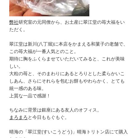
弊社
研究室の元同僚から、お土産に翠江堂の苺大福をい
ただく。
翠江堂は新川(八丁堀)に本店をかまえる和菓子の老舗で、
この苺大福が一番人気とのこと。
期待に胸をふくらませていただいてみると、これが美味
しい。
大粒の苺と、そのまわりにあるとろりとした柔らかいこ
しあん、さらにそれらを包むお餅もやわらかく、とても
統一感のある味。
上質な一品で感謝！
ちなみに背景は銀座にある友人のオフィス。
まろまろ
と今日ももぐもぐ。
晴海の「翠江堂(すいこうどう)」晴海トリトン店にて購入