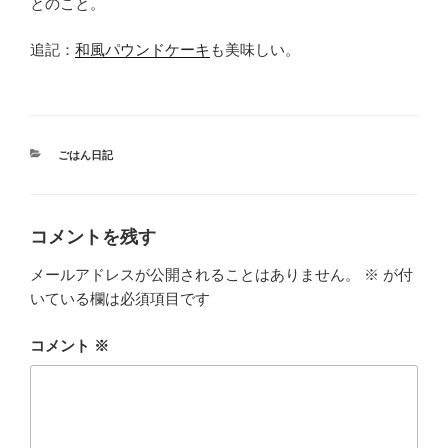
とのこと。
追記：
和風パウンドケーキ
も美味しい。
カ
ごはん日記
テ
ゴ
リ
ー
コメントを残す
メールアドレスが公開されることはありません。
※
が付
いている欄は必須項目です
コメント
※