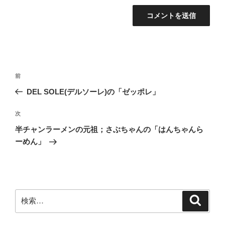
投
前
前
稿
の
DEL SOLE(デルソーレ)の「ゼッポレ」
ナ
投
ビ
稿
次
次
ゲ
の
半チャンラーメンの元祖；さぶちゃんの「はんちゃんら
投
ー
ーめん」
稿
シ
ョ
ン
検
検
索
索: