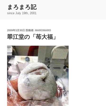
コ
まろまろ記
ン
since July 19th, 2001
テ
ン
ツ
投
2009年3月30日
投稿者:
MAROMARO
へ
稿
翠江堂の「苺大福」
ス
日:
キ
ッ
プ