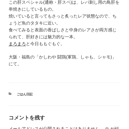
この肝スペシャル(通称・肝スペ)は、レバ刺し用の鳥肝を
串焼きにしているもの。
焼いていると言ってもさっと炙ったレア状態なので、ち
ょうど魚のタタキに近い。
食べてみると表面の香ばしさと中身のレアさが両方感じ
られて、肝好きには魅力的な一本。
まろまろ
と今日ももぐもぐ。
大阪・福島の「かしわや 闘鶏(軍鶏、しゃも、シャモ)」
にて。
カ
ごはん日記
テ
ゴ
リ
ー
コメントを残す
メールアドレスが公開されることはありません。
※
が付