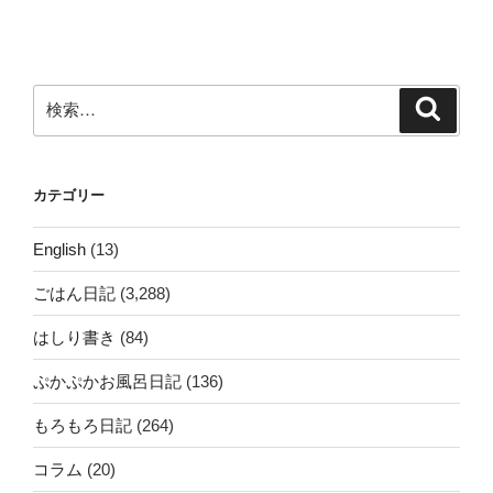
ー
稿
シ
ョ
ン
検
検
索
索:
カテゴリー
English
(13)
ごはん日記
(3,288)
はしり書き
(84)
ぷかぷかお風呂日記
(136)
もろもろ日記
(264)
コラム
(20)