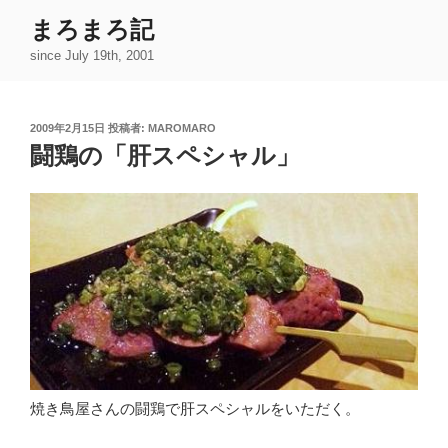
コ
まろまろ記
ン
since July 19th, 2001
テ
ン
ツ
投
2009年2月15日
投稿者:
MAROMARO
へ
稿
闘鶏の「肝スペシャル」
ス
日:
キ
ッ
プ
焼き鳥屋さんの闘鶏で肝スペシャルをいただく。