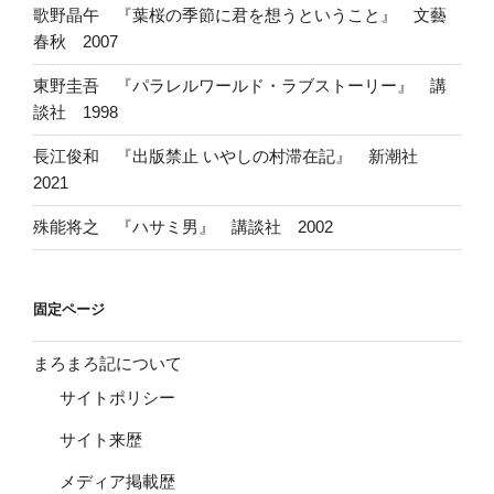
歌野晶午 『葉桜の季節に君を想うということ』 文藝
春秋 2007
東野圭吾 『パラレルワールド・ラブストーリー』 講
談社 1998
長江俊和 『出版禁止 いやしの村滞在記』 新潮社
2021
殊能将之 『ハサミ男』 講談社 2002
固定ページ
まろまろ記について
サイトポリシー
サイト来歴
メディア掲載歴