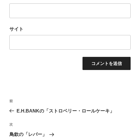
サイト
投
前
前
稿
の
E.H.BANKの「ストロベリー・ロールケーキ」
ナ
投
ビ
稿
次
次
ゲ
の
鳥欽の「レバー」
投