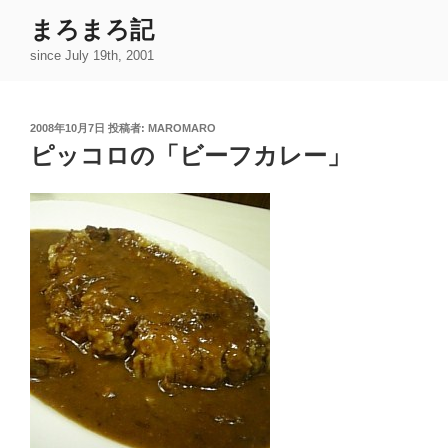
コ
まろまろ記
ン
since July 19th, 2001
テ
ン
ツ
投
2008年10月7日
投稿者:
MAROMARO
へ
稿
ピッコロの「ビーフカレー」
ス
日:
キ
ッ
プ