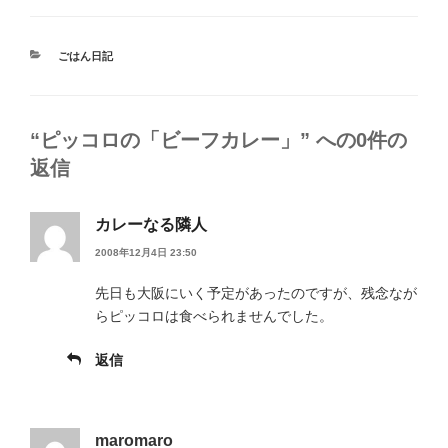
カ
ごはん日記
テ
ゴ
リ
ー
“ピッコロの「ビーフカレー」” への0件の
返信
カレーなる隣人
2008年12月4日 23:50
先日も大阪にいく予定があったのですが、残念なが
らピッコロは食べられませんでした。
返信
maromaro