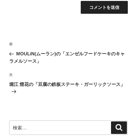
投
前
前
稿
の
MOULiN(ムーラン)の「エンゼルフードケーキのキャ
ナ
投
ラメルソース」
ビ
稿
ゲ
次
次
の
ー
堀江 燈花の「豆腐の鉄板ステーキ・ガーリックソース」
投
シ
稿
ョ
ン
検
検
索
索: