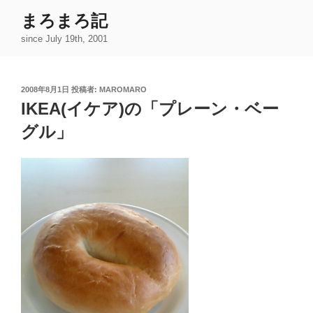
コ
まろまろ記
ン
since July 19th, 2001
テ
ン
ツ
投
2008年8月1日
投稿者:
MAROMARO
へ
稿
IKEA(イケア)の「プレーン・ベー
ス
日:
キ
グル」
ッ
プ