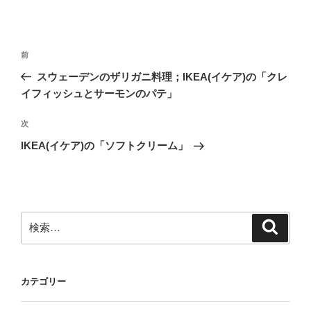
投
前
前
稿
の
スウェーデンのザリガニ料理；IKEA(イケア)の「クレ
ナ
投
イフィッシュとサーモンのパテ」
ビ
稿
ゲ
次
次
の
ー
IKEA(イケア)の「ソフトクリーム」
投
シ
稿
ョ
ン
検
検
索
索:
カテゴリー