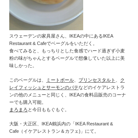
スウェーデンの家具屋さん、IKEAの中にあるIKEA
Restaurant & Cafeでベーグルをいただく。
食べてみると、もっちりとした食感でハード過ぎず小麦
粉の味がちゃんとするベーグルで想像していた以上に美
味しかった。
このベーグルは、
ミートボール
、
プリンセスタルト
、
ク
レイフィッシュとサーモンのパテ
などのイケアレストラ
ンの他のメニューと同じく、IKEAの食料品販売のコーナ
ーでも購入可能。
まろまろ
と今日ももぐもぐ。
大阪・大正区、IKEA鶴浜内の「IKEA Restaurant &
Cafe（イケアレストラン＆カフェ)」にて。