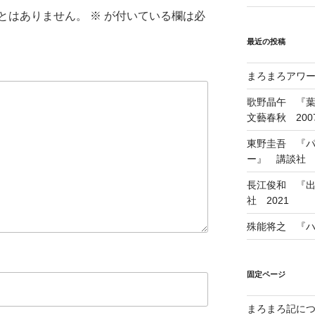
とはありません。
※
が付いている欄は必
最近の投稿
まろまろアワード
歌野晶午 『
文藝春秋 200
東野圭吾 『
ー』 講談社 1
長江俊和 『出
社 2021
殊能将之 『ハ
固定ページ
まろまろ記に