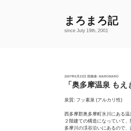
コ
ン
テ
まろまろ記
ン
since July 19th, 2001
ツ
へ
ス
キ
ッ
プ
投
2007年6月23日
投稿者:
MAROMARO
稿
「奥多摩温泉 もえぎ
日:
泉質: フッ素泉 (アルカリ性)
西多摩郡奥多摩町氷川にある温
２階建ての構造になっていて、
多摩川の渓谷沿いにあるので、