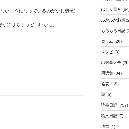
はしり書き
(84
れないようになっているのが少し残念)
ぷかぷかお風
ち寄りにはちょうどいいかも。
もろもろ日記
(
コラム
(20)
レシピ
(3)
出来事メモ
(28
用語集
(34)
発表
(13)
詩
(5)
読書日記
(797)
論文日記
(7)
遺書
(1)