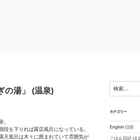
検
の湯」 (温泉)
索:
カテゴリー
泉。
English
(13)
階段を下りれば露店風呂になっている。
露天風呂は木々に囲まれていて雰囲気が
ごはん日記
(3,