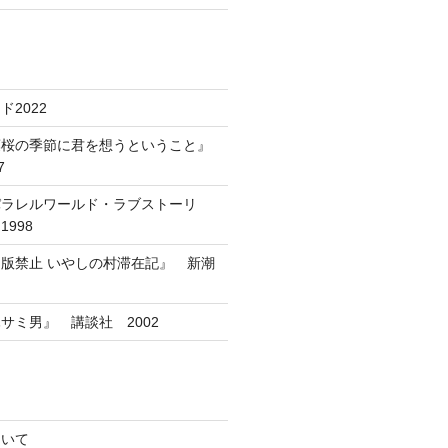
2022
葉桜の季節に君を想うということ』
7
パラレルワールド・ラブストーリ
998
版禁止 いやしの村滞在記』 新潮
サミ男』 講談社 2002
ついて