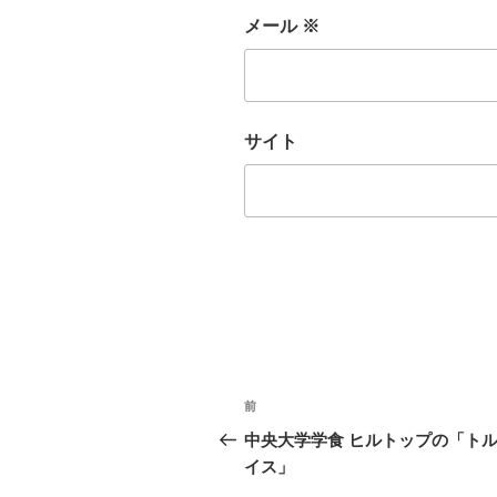
メール
※
サイト
投
前
前
稿
の
中央大学学食 ヒルトップの「ト
投
イス」
ナ
稿