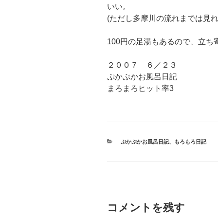
いい。
(ただし多摩川の流れまでは見
100円の足湯もあるので、立
２００７ ６／２３
ぷかぷかお風呂日記
まろまろヒット率3
カ
ぷかぷかお風呂日記
、
もろもろ日記
テ
ゴ
リ
ー
コメントを残す