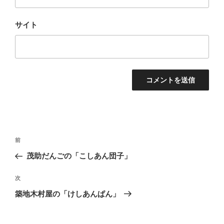
サイト
投
前
前
稿
の
茂助だんごの「こしあん団子」
ナ
投
ビ
稿
次
次
ゲ
の
築地木村屋の「けしあんぱん」
投
ー
稿
シ