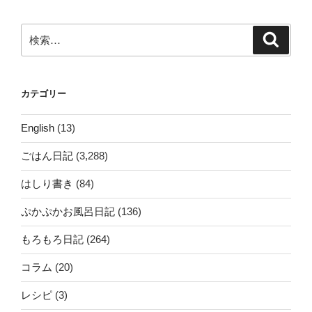
ョ
ン
検
検
索
索:
カテゴリー
English
(13)
ごはん日記
(3,288)
はしり書き
(84)
ぷかぷかお風呂日記
(136)
もろもろ日記
(264)
コラム
(20)
レシピ
(3)