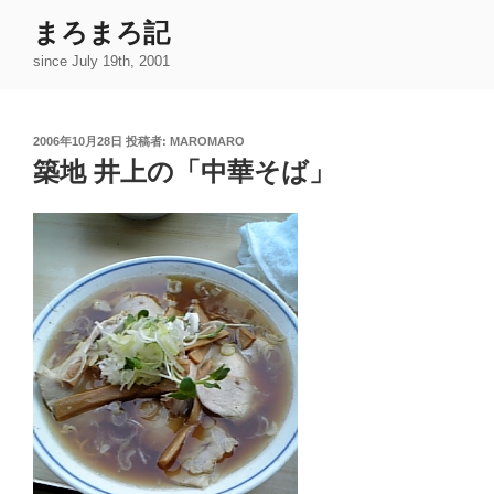
コ
まろまろ記
ン
since July 19th, 2001
テ
ン
ツ
投
2006年10月28日
投稿者:
MAROMARO
へ
稿
築地 井上の「中華そば」
ス
日:
キ
ッ
プ