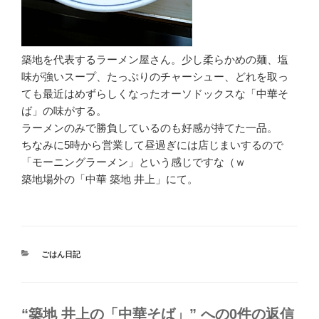
築地を代表するラーメン屋さん。少し柔らかめの麺、塩
味が強いスープ、たっぷりのチャーシュー、どれを取っ
ても最近はめずらしくなったオーソドックスな「中華そ
ば」の味がする。
ラーメンのみで勝負しているのも好感が持てた一品。
ちなみに5時から営業して昼過ぎには店じまいするので
「モーニングラーメン」という感じですな（ｗ
築地場外の「中華 築地 井上」にて。
カ
ごはん日記
テ
ゴ
リ
ー
“築地 井上の「中華そば」” への0件の返信