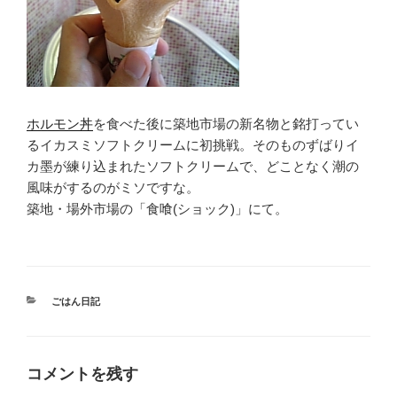
ホルモン丼
を食べた後に築地市場の新名物と銘打ってい
るイカスミソフトクリームに初挑戦。そのものずばりイ
カ墨が練り込まれたソフトクリームで、どことなく潮の
風味がするのがミソですな。
築地・場外市場の「食喰(ショック)」にて。
カ
ごはん日記
テ
ゴ
リ
ー
コメントを残す