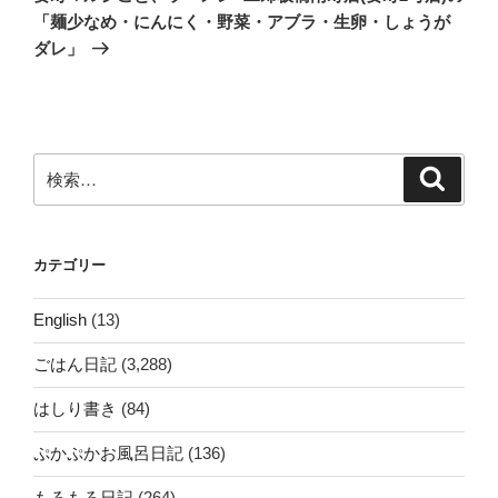
投
ー
「麺少なめ・にんにく・野菜・アブラ・生卵・しょうが
稿
シ
ダレ」
ョ
ン
検
検
索
索:
カテゴリー
English
(13)
ごはん日記
(3,288)
はしり書き
(84)
ぷかぷかお風呂日記
(136)
もろもろ日記
(264)