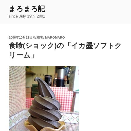
コ
まろまろ記
ン
since July 19th, 2001
テ
ン
ツ
投
2006年10月21日
投稿者:
MAROMARO
へ
稿
食喰(ショック)の「イカ墨ソフトク
ス
日:
キ
リーム」
ッ
プ