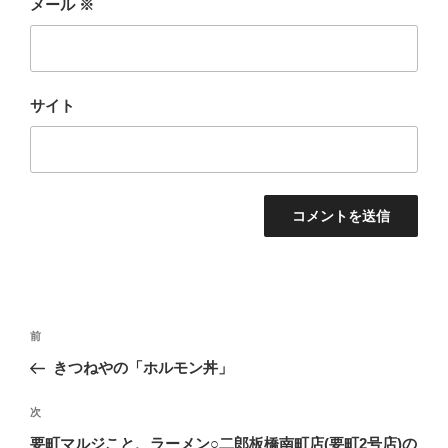
メール
※
サイト
投
前
前
稿
の
きつねやの「ホルモン丼」
ナ
投
ビ
稿
次
次
ゲ
の
要町マルジこと、ラーメン○二郎板橋南町店(要町2号店)の